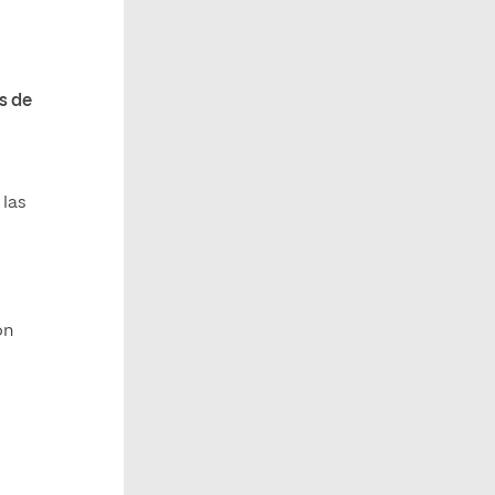
s de
 las
ón