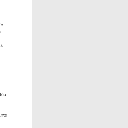
En
a
as
ctúa
ante