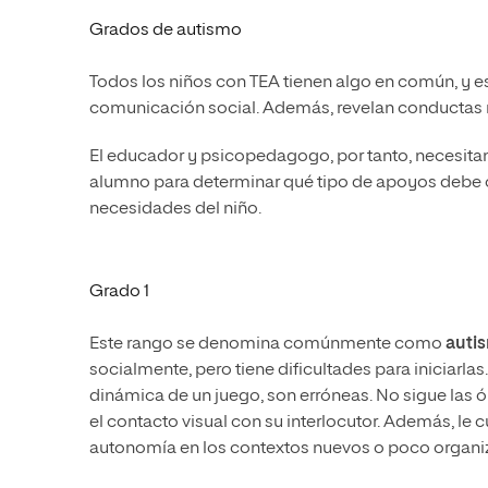
Grados de autismo
Todos los niños con TEA tienen algo en común, y es
comunicación social. Además, revelan conductas r
El educador y psicopedagogo, por tanto, necesitan 
alumno para determinar qué tipo de apoyos debe ofr
necesidades del niño.
Grado 1
Este rango se denomina comúnmente como
auti
socialmente, pero tiene dificultades para iniciarlas
dinámica de un juego, son erróneas. No sigue las 
el contacto visual con su interlocutor. Además, le c
autonomía en los contextos nuevos o poco organ