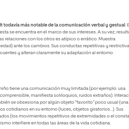
it todavía más notable de la comunicación verbal y gestual
. 
esta se encuentra en el marco de sus intereses. A su vez, result
relaciones con los otros es atípico o errático. Muestra
siedad) ante los cambios. Sus conductas repetitivas y restrictiv
ecuentes y alteran claramente su adaptación al entorno.
l niño tiene una comunicación muy limitada (por ejemplo: usa
comprensible, manifiesta soliloquios, ruidos extraños). Intera
bién se obsesiona por algún objeto “favorito” poco usual (una
s cotidianos en su entorno (luces, objetos giratorios…). Sus
ados (los movimientos repetitivos de extremidades o el const
tismo interfiere en todas las áreas de la vida cotidiana.