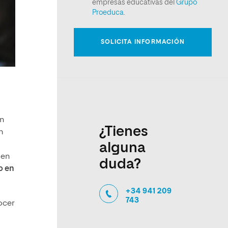
un
¿Tienes
n
alguna
 en
duda?
o en
+34 941 209
743
ocer