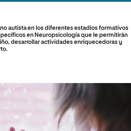
Máster Universitario en Psicopedagogía
olíticas y Relaciones
Acceso universitario para
na de Movilidad
nales
mayores
nacional
Máster Universitario en Atención Temprana y
Desarrollo Infantil
no autista en los diferentes estadios formativos
Máster Universitario en Enseñanza de Español
como Lengua Extranjera (ELE)
pecíficos en Neuropsicología que le permitirán
iño, desarrollar actividades enriquecedoras y
to.