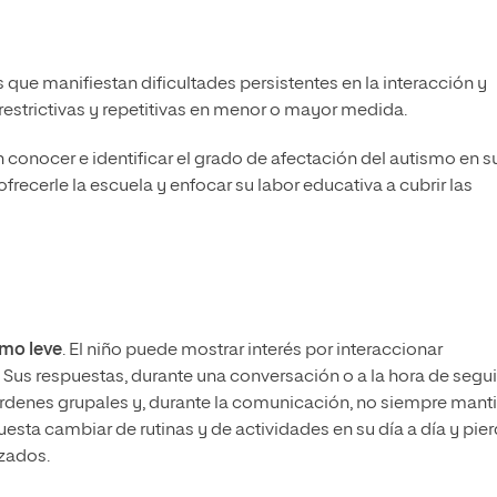
 que manifiestan dificultades persistentes en la interacción y
estrictivas y repetitivas en menor o mayor medida.
conocer e identificar el grado de afectación del autismo en s
ecerle la escuela y enfocar su labor educativa a cubrir las
smo leve
. El niño puede mostrar interés por interaccionar
. Sus respuestas, durante una conversación o a la hora de seguir
órdenes grupales y, durante la comunicación, no siempre mant
uesta cambiar de rutinas y de actividades en su día a día y pie
izados.