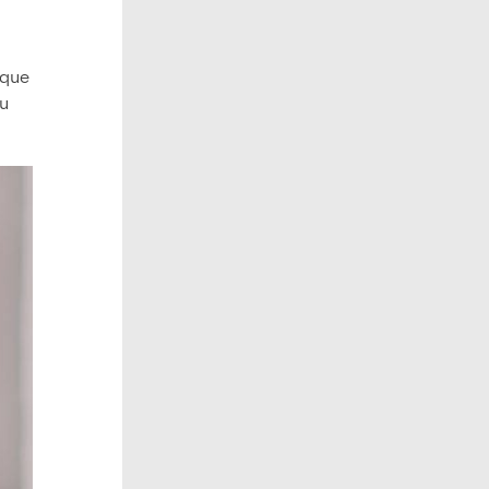
 que
su