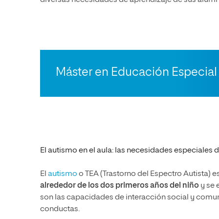
diversas necesidades de aprendizaje de sus alum
Máster en Educación Especial
El autismo en el aula: las necesidades especiales
El
autismo
o TEA (Trastorno del Espectro Autista)
es
alrededor de los dos primeros años del niño
y se 
son
las capacidades de interacción social y comun
conductas.