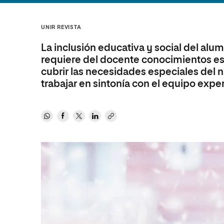
Diseño
Ingeniería y Tecnología
Ciencias P
Escuela de Humanidades
Ofici
Ciencias de la Salud
Diseño
Internacio
Inter
UNIR REVISTA
Normas de Organización y
Ciencias Sociales
Ciencias de la Salud
Funcionamiento
La inclusión educativa y social del alum
Humanidades
Ciencias Sociales
requiere del docente conocimientos es
cubrir las necesidades especiales del n
Artes
Humanidades
trabajar en sintonía con el equipo exper
Música
Artes
Música