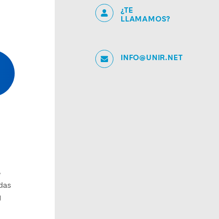
¿TE
LLAMAMOS?
INFO@UNIR.NET
e
adas
y