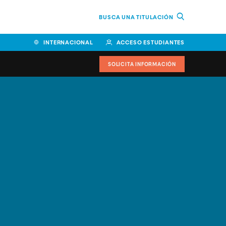
BUSCA UNA TITULACIÓN
INTERNACIONAL
ACCESO ESTUDIANTES
SOLICITA INFORMACIÓN
Facultad de Ciencias de la
Educación y Humanidades
Facultad de Ciencias de la
Salud
Facultad de Economía y
Empresa
Escuela Superior de Ingeniería
y Tecnología (ESIT)
Facultad de Derecho