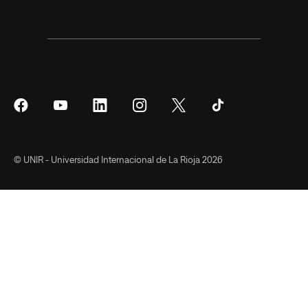
Síguenos
Síguenos
Síguenos
Síguenos
Síguenos
Síguenos
en
en
en
en
en
en
Facebook
YouTube
LinkedIn
Instagram
Twitter
Tiktok
© UNIR - Universidad Internacional de La Rioja 2026