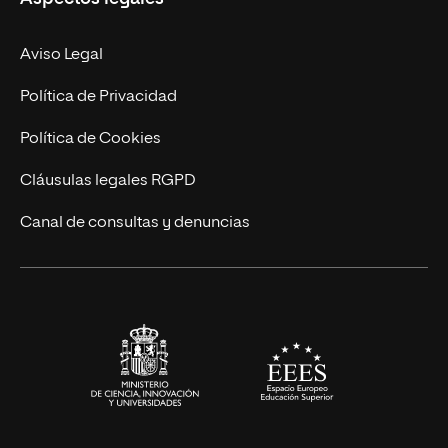
Doctorados
Facultades
Experto Universitario
Nuestro Equipo
Aviso Legal
Postgrados
Trabaja en UNIR
Política de Privacidad
Cursos Universitarios
Actualidad
Política de Cookies
UNIR Revista
Cláusulas legales RGPD
Eventos
Canal de consultas y denuncias
Alianzas corporativas
Sala de prensa
Contacto