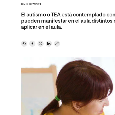
Diseño
Ingeniería y Tecnología
UNIR REVISTA
Ciencias P
Escuela de Humanidades
Ofici
Ciencias de la Salud
Diseño
Internacio
Inter
El autismo o TEA está contemplado como
Normas de Organización y
Ciencias Sociales
Ciencias de la Salud
Funcionamiento
pueden manifestar en el aula distintos 
aplicar en el aula.
Humanidades
Ciencias Sociales
Artes
Humanidades
Música
Artes
Música