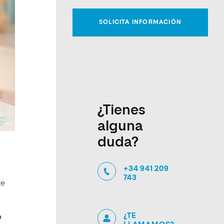
¿Tienes
alguna
duda?
+34 941 209
743
te
¿TE
o