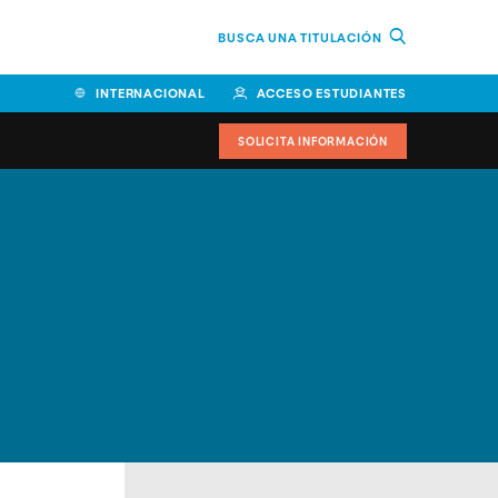
BUSCA UNA TITULACIÓN
INTERNACIONAL
ACCESO ESTUDIANTES
SOLICITA INFORMACIÓN
Facultad de Ciencias de la
Educación y Humanidades
Facultad de Ciencias de la
Salud
Facultad de Economía y
Empresa
Escuela Superior de Ingeniería
y Tecnología (ESIT)
Facultad de Derecho