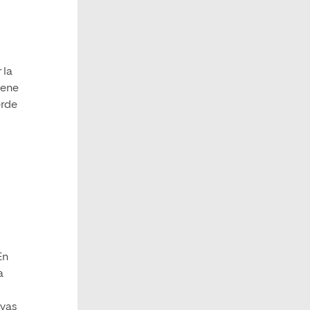
 la
iene
erde
En
a
ivas