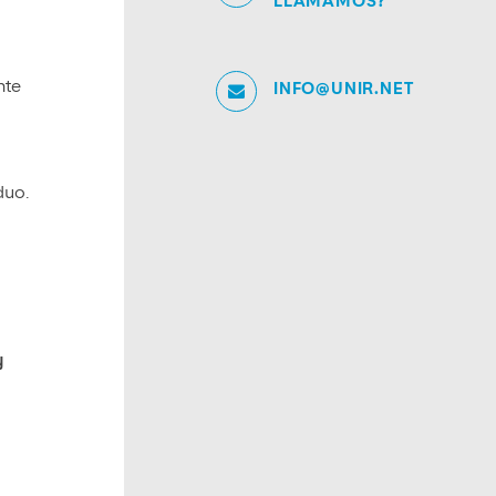
LLAMAMOS?
nte
INFO@UNIR.NET
duo.
y