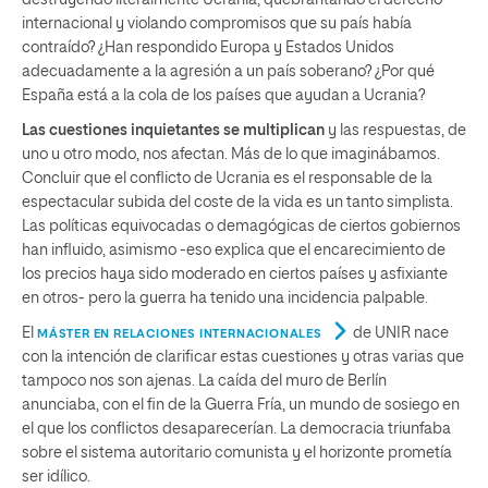
destruyendo literalmente Ucrania, quebrantando el derecho
internacional y violando compromisos que su país había
contraído? ¿Han respondido Europa y Estados Unidos
adecuadamente a la agresión a un país soberano? ¿Por qué
España está a la cola de los países que ayudan a Ucrania?
Las cuestiones inquietantes se multiplican
y las respuestas, de
uno u otro modo, nos afectan. Más de lo que imaginábamos.
Concluir que el conflicto de Ucrania es el responsable de la
espectacular subida del coste de la vida es un tanto simplista.
Las políticas equivocadas o demagógicas de ciertos gobiernos
han influido, asimismo -eso explica que el encarecimiento de
los precios haya sido moderado en ciertos países y asfixiante
en otros- pero la guerra ha tenido una incidencia palpable.
El
de UNIR nace
MÁSTER EN RELACIONES INTERNACIONALES
con la intención de clarificar estas cuestiones y otras varias que
tampoco nos son ajenas. La caída del muro de Berlín
anunciaba, con el fin de la Guerra Fría, un mundo de sosiego en
el que los conflictos desaparecerían. La democracia triunfaba
sobre el sistema autoritario comunista y el horizonte prometía
ser idílico.