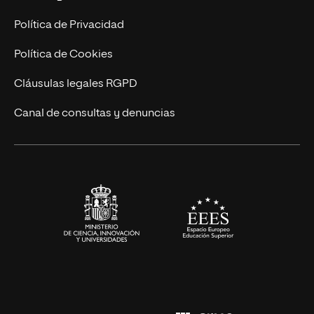
Postgrados
Trabaja en UNIR
Política de Privacidad
Cursos Universitarios
Actualidad
Política de Cookies
UNIR Revista
Cláusulas legales RGPD
Eventos
Canal de consultas y denuncias
Alianzas corporativas
Sala de prensa
Contacto