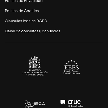
Política de Privacidad
Cursos Universitarios
Actualidad
Política de Cookies
UNIR Revista
Cláusulas legales RGPD
Eventos
Canal de consultas y denuncias
Alianzas corporativas
Sala de prensa
Contacto