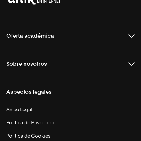
Universidad
Internacional
de
La
Rioja
Oferta académica
Grados
Sobre nosotros
Másteres Oficiales
Másteres Propios
Misión y Valores
Aspectos legales
Doctorados
Facultades
Experto Universitario
Nuestro Equipo
Aviso Legal
Postgrados
Trabaja en UNIR
Política de Privacidad
Cursos Universitarios
Actualidad
Política de Cookies