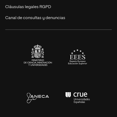
UNIR Revista
Cláusulas legales RGPD
Eventos
Canal de consultas y denuncias
Alianzas corporativas
Sala de prensa
Contacto