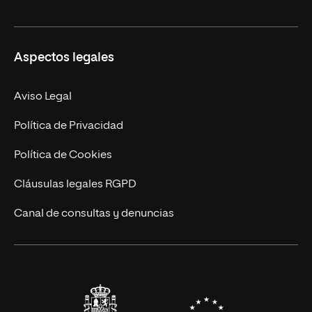
Másteres Oficiales
Másteres Propios
Misión y Valores
Aspectos legales
Doctorados
Facultades
Experto Universitario
Nuestro Equipo
Aviso Legal
Postgrados
Trabaja en UNIR
Política de Privacidad
Cursos Universitarios
Actualidad
Política de Cookies
UNIR Revista
Cláusulas legales RGPD
Eventos
Canal de consultas y denuncias
Alianzas corporativas
Sala de prensa
Contacto