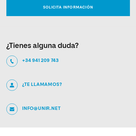
¿Tienes alguna duda?
+34 941 209 743
¿TE LLAMAMOS?
INFO@UNIR.NET