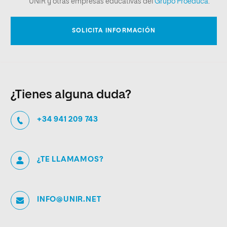
¿Tienes alguna duda?
+34 941 209 743
¿TE LLAMAMOS?
INFO@UNIR.NET