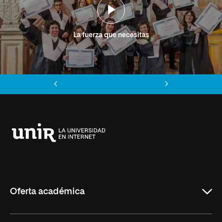
La fuerza que necesitas
Anterior
Siguiente
Universidad
Internacional
de
La
Rioja
Oferta académica
Grados