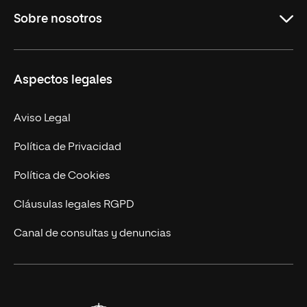
Sobre nosotros
Másteres Oficiales
Másteres Propios
Misión y Valores
Aspectos legales
Doctorados
Facultades
Experto Universitario
Nuestro Equipo
Aviso Legal
Postgrados
Trabaja en UNIR
Política de Privacidad
Cursos Universitarios
Actualidad
Política de Cookies
UNIR Revista
Cláusulas legales RGPD
Eventos
Canal de consultas y denuncias
Alianzas corporativas
Sala de prensa