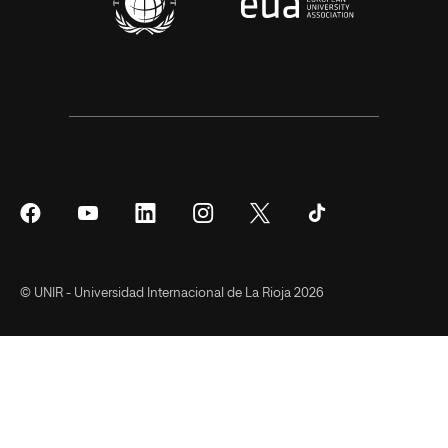
Síguenos
Síguenos
Síguenos
Síguenos
Síguenos
Síguenos
en
en
en
en
en
en
Facebook
YouTube
LinkedIn
Instagram
Twitter
Tiktok
© UNIR - Universidad Internacional de La Rioja 2026