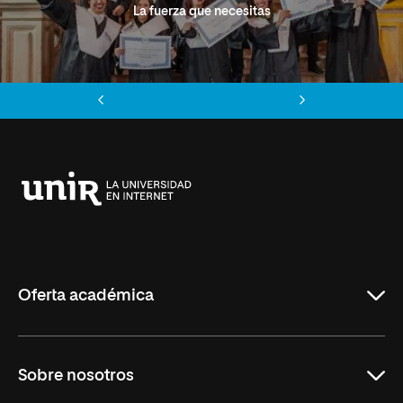
La fuerza que necesitas
Anterior
Siguiente
Universidad
Internacional
de
La
Rioja
Oferta académica
Grados
Sobre nosotros
Másteres Oficiales