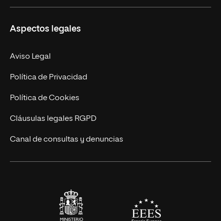
Másteres Propios
Misión y Valores
Aspectos legales
Doctorados
Facultades
Experto Universitario
Nuestro Equipo
Aviso Legal
Postgrados
Trabaja en UNIR
Política de Privacidad
Cursos Universitarios
Actualidad
Política de Cookies
UNIR Revista
Cláusulas legales RGPD
Eventos
Canal de consultas y denuncias
Alianzas corporativas
Sala de prensa
Contacto