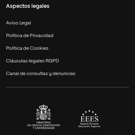
Aspectos legales
Doctorados
Facultades
Experto Universitario
Nuestro Equipo
Aviso Legal
Postgrados
Trabaja en UNIR
Política de Privacidad
Cursos Universitarios
Actualidad
Política de Cookies
UNIR Revista
Cláusulas legales RGPD
Eventos
Canal de consultas y denuncias
Alianzas corporativas
Sala de prensa
Contacto