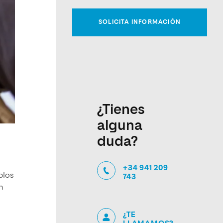
¿Tienes
alguna
duda?
+34 941 209
blos
743
n
¿TE