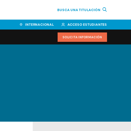
BUSCA UNA TITULACIÓN
INTERNACIONAL
ACCESO ESTUDIANTES
SOLICITA INFORMACIÓN
Facultad de Ciencias de la
Educación y Humanidades
Facultad de Ciencias de la
Salud
Facultad de Economía y
Empresa
Escuela Superior de Ingeniería
y Tecnología (ESIT)
Facultad de Derecho