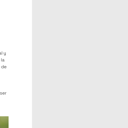
l y
 la
e de
 ser