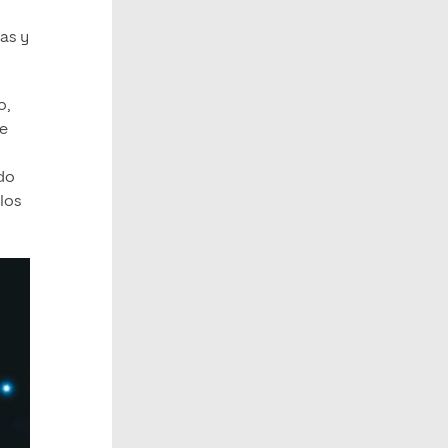
as y
o,
ue
ido
los