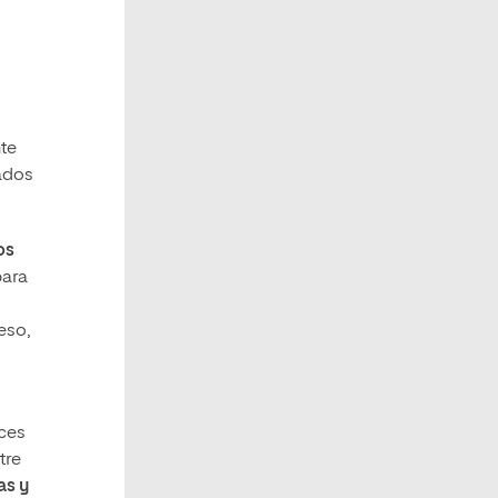
nte
zados
os
para
eso,
nces
tre
as y