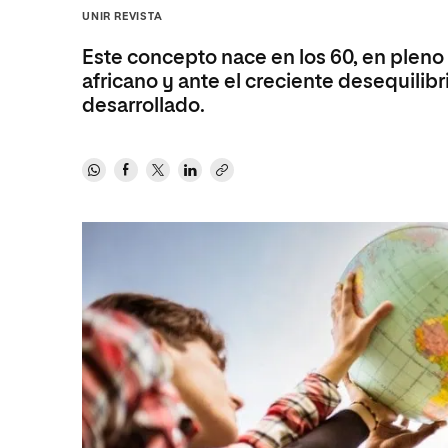
Diseño
Ingeniería y Tecnología
UNIR REVISTA
Ciencias P
Escuela de Humanidades
Ofici
Ciencias de la Salud
Diseño
Internacio
Inter
Este concepto nace en los 60, en pleno
Normas de Organización y
Ciencias Sociales
Ciencias de la Salud
Funcionamiento
africano y ante el creciente desequilib
desarrollado.
Humanidades
Ciencias Sociales
Artes
Humanidades
Música
Artes
Música