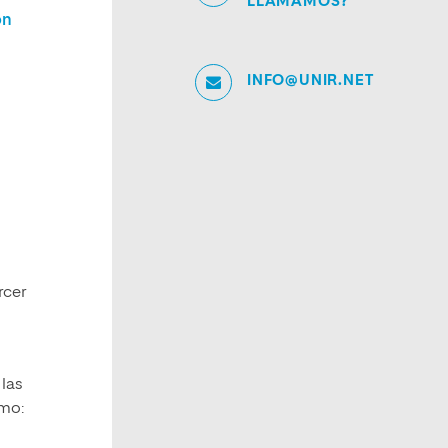
LLAMAMOS?
ón
INFO@UNIR.NET
rcer
 las
omo: