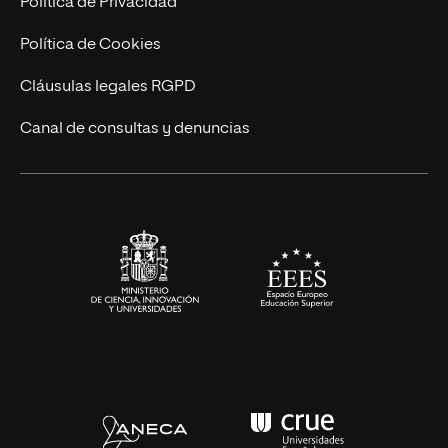
Política de Privacidad
Cursos Universitarios
Actualidad
Política de Cookies
UNIR Revista
Cláusulas legales RGPD
Eventos
Canal de consultas y denuncias
Alianzas corporativas
Sala de prensa
Contacto