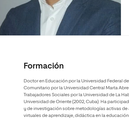
Diseño
Ingeniería y Tecnología
Ciencias P
Escuela de Humanidades
Ofici
Ciencias de la Salud
Diseño
Internacio
Inter
Normas de Organización y
Ciencias Sociales
Ciencias de la Salud
Funcionamiento
Humanidades
Ciencias Sociales
Artes
Humanidades
Música
Artes
Música
Formación
Doctor en Educación por la Universidad Federal de R
Comunitario por la Universidad Central Marta Abr
Trabajadores Sociales por la Universidad de La Hab
Universidad de Oriente (2002, Cuba). Ha participa
y de investigación sobre metodologías activas de
virtuales de aprendizaje, didáctica en la educació