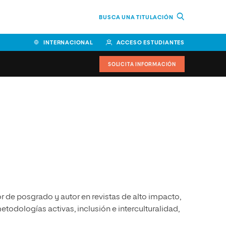
BUSCA UNA TITULACIÓN
INTERNACIONAL
ACCESO ESTUDIANTES
SOLICITA INFORMACIÓN
Facultad de Ciencias de la
Educación y Humanidades
Facultad de Ciencias de la
Salud
Facultad de Economía y
Empresa
de posgrado y autor en revistas de alto impacto,
Escuela Superior de Ingeniería
y Tecnología (ESIT)
todologías activas, inclusión e interculturalidad,
Facultad de Derecho