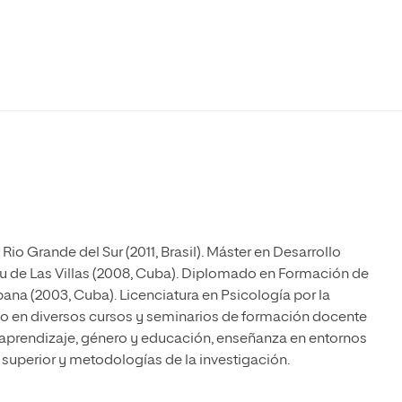
Máster Universitario en Psicopedagogía
olíticas y Relaciones
Acceso universitario para
na de Movilidad
nales
mayores
nacional
Máster Universitario en Atención Temprana y
Desarrollo Infantil
Máster Universitario en Enseñanza de Español
como Lengua Extranjera (ELE)
io Grande del Sur (2011, Brasil). Máster en Desarrollo
eu de Las Villas (2008, Cuba). Diplomado en Formación de
ana (2003, Cuba). Licenciatura en Psicología por la
do en diversos cursos y seminarios de formación docente
 aprendizaje, género y educación, enseñanza en entornos
n superior y metodologías de la investigación.