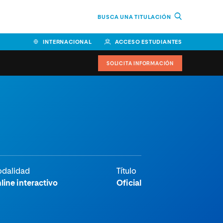
BUSCA UNA TITULACIÓN
INTERNACIONAL
ACCESO ESTUDIANTES
SOLICITA INFORMACIÓN
Facultad de Ciencias de la
Educación y Humanidades
Facultad de Ciencias de la
Salud
Facultad de Economía y
dalidad
Título
Empresa
line interactivo
Oficial
Escuela Superior de Ingeniería
y Tecnología (ESIT)
Facultad de Derecho