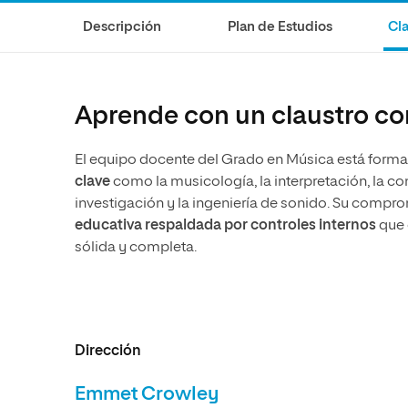
Diseño
Ingeniería y Tecnología
Ciencias P
Escuela de Humanidades
Ofici
Descripción
Plan de Estudios
Cla
Ciencias de la Salud
Diseño
Internacio
Inter
Normas de Organización y
Ciencias Sociales
Ciencias de la Salud
Funcionamiento
Humanidades
Ciencias Sociales
Aprende con un claustro c
Artes
Humanidades
El equipo docente del Grado en Música está form
Música
Artes
clave
como la musicología, la interpretación, la co
Música
investigación y la ingeniería de sonido. Su compr
educativa respaldada por controles internos
que 
sólida y completa.
Dirección
Emmet Crowley