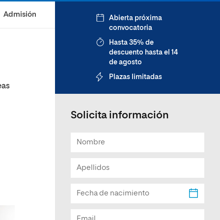
Facultad de Artes y Ciencias
Admisión
Abierta próxima
Sociales
convocatoria
Escuela de Doctorado
Hasta 35% de
descuento hasta el 14
de agosto
Plazas limitadas
eas
Solicita información