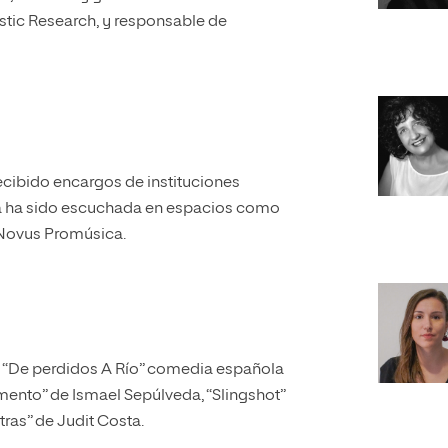
stic Research, y responsable de
ecibido encargos de instituciones
a ha sido escuchada en espacios como
a Novus Promúsica.
a “De perdidos A Río” comedia española
mento” de Ismael Sepúlveda, “Slingshot”
ras” de Judit Costa.