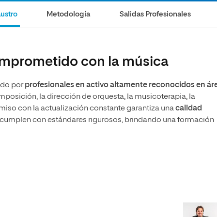
olíticas y Relaciones
Acceso universitario para
na de Movilidad
ustro
Metodología
Salidas Profesionales
nales
mayores
nacional
omprometido con la música
ado por
profesionales en activo altamente reconocidos en ár
mposición, la dirección de orquesta, la musicoterapia, la
omiso con la actualización constante garantiza una
calidad
cumplen con estándares rigurosos, brindando una formación