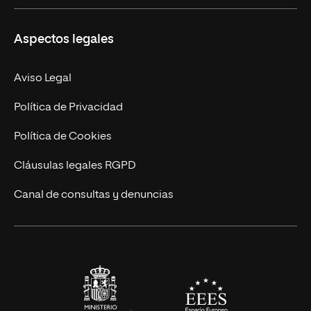
Másteres Propios
Misión y Valores
Aspectos legales
Doctorados
Facultades
Experto Universitario
Nuestro Equipo
Aviso Legal
Postgrados
Trabaja en UNIR
Política de Privacidad
Cursos Universitarios
Actualidad
Política de Cookies
UNIR Revista
Cláusulas legales RGPD
Eventos
Canal de consultas y denuncias
Alianzas corporativas
Sala de prensa
Contacto