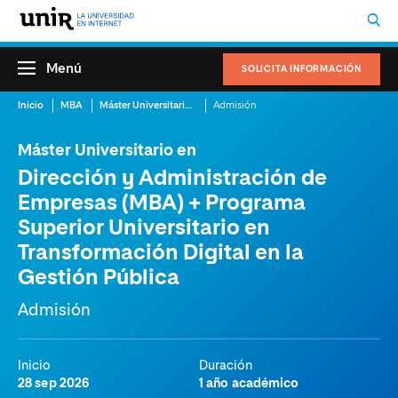
Menú
SOLICITA INFORMACIÓN
Inicio
MBA
Máster Universitario en Dirección y Administración de Empresas (MBA) + Programa Superior Universitario en Transformación Digital en la Gestión Pública
Admisión
Máster Universitario en
Dirección y Administración de
Empresas (MBA) + Programa
Superior Universitario en
Transformación Digital en la
Gestión Pública
Admisión
Inicio
Duración
28 sep 2026
1 año académico