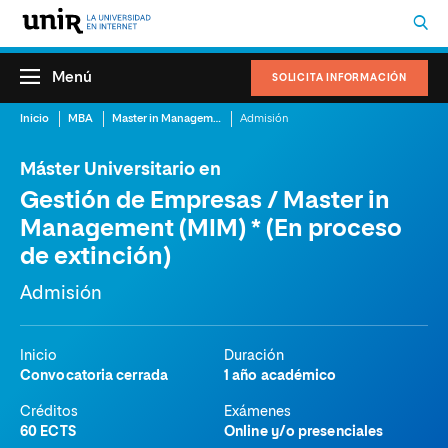
Menú
SOLICITA INFORMACIÓN
Inicio
MBA
Master in Management (MIM)
Admisión
Máster Universitario en
Gestión de Empresas / Master in
Management (MIM) * (En proceso
de extinción)
Admisión
Inicio
Duración
Convocatoria cerrada
1 año académico
Créditos
Exámenes
60 ECTS
Online y/o presenciales