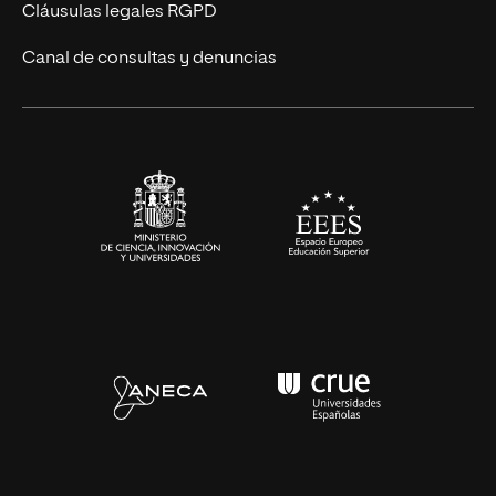
UNIR Revista
Cláusulas legales RGPD
Eventos
Canal de consultas y denuncias
Alianzas corporativas
Sala de prensa
Contacto