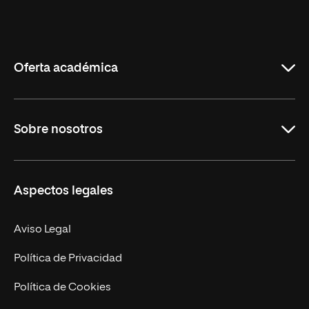
Universidad
Internacional
de
La
Rioja
Oferta académica
Grados
Sobre nosotros
Másteres Oficiales
Másteres Propios
Misión y Valores
Aspectos legales
Doctorados
Facultades
Experto Universitario
Nuestro Equipo
Aviso Legal
Postgrados
Trabaja en UNIR
Política de Privacidad
Cursos Universitarios
Actualidad
Política de Cookies