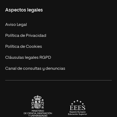
Másteres Propios
Misión y Valores
Aspectos legales
Doctorados
Facultades
Experto Universitario
Nuestro Equipo
Aviso Legal
Postgrados
Trabaja en UNIR
Política de Privacidad
Cursos Universitarios
Actualidad
Política de Cookies
UNIR Revista
Cláusulas legales RGPD
Eventos
Canal de consultas y denuncias
Alianzas corporativas
Sala de prensa
Contacto