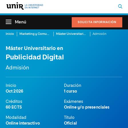
Menú
SOLICITA INFORMACIÓN
Inicio
Marketing y Comunicación
Máster Universitario en Publicidad Digital
Admisión
Máster Universitario en
Publicidad Digital
Admisión
Inicio
Duración
Oct 2026
1 curso
Créditos
Exámenes
60 ECTS
Online y/o presenciales
Modalidad
Título
Online interactivo
Oficial