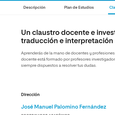
Diseño
Ingeniería y Tecnología
Ciencias P
Escuela de Humanidades
Ofici
Descripción
Plan de Estudios
Cla
Ciencias de la Salud
Diseño
Internacio
Inter
Normas de Organización y
Ciencias Sociales
Ciencias de la Salud
Funcionamiento
Humanidades
Ciencias Sociales
Un claustro docente e inves
Artes
Humanidades
traducción e interpretación
Música
Artes
Aprenderás de la mano de docentes y profesiones 
Música
docente está formado por profesores investigadore
siempre dispuestos a resolver tus dudas.
Dirección
José Manuel Palomino Fernández