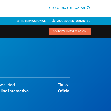
BUSCA UNA TITULACIÓN
INTERNACIONAL
ACCESO ESTUDIANTES
SOLICITA INFORMACIÓN
Facultad de Ciencias de la
Educación y Humanidades
Facultad de Ciencias de la
Salud
Facultad de Economía y
dalidad
Título
Empresa
line interactivo
Oficial
Escuela Superior de Ingeniería
y Tecnología (ESIT)
Facultad de Derecho