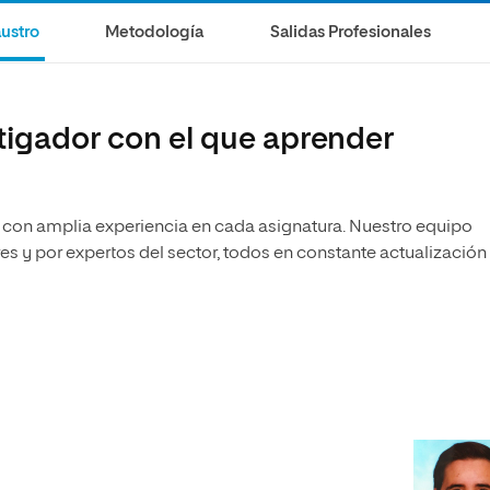
olíticas y Relaciones
Acceso universitario para
na de Movilidad
ustro
Metodología
Salidas Profesionales
nales
mayores
nacional
tigador con el que aprender
con amplia experiencia en cada asignatura. Nuestro equipo
s y por expertos del sector, todos en constante actualización