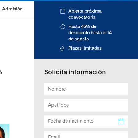
Facultad de Artes y Ciencias
Admisión
Abierta próxima
Sociales
convocatoria
Escuela de Doctorado
Hasta 45% de
descuento hasta el 14
de agosto
Plazas limitadas
 y
Solicita información