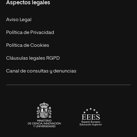
Aspectos legales
Doctorados
Facultades
Experto Universitario
Nuestro Equipo
Aviso Legal
Postgrados
Trabaja en UNIR
Política de Privacidad
Cursos Universitarios
Actualidad
Política de Cookies
UNIR Revista
Cláusulas legales RGPD
Eventos
Canal de consultas y denuncias
Alianzas corporativas
Sala de prensa
Contacto