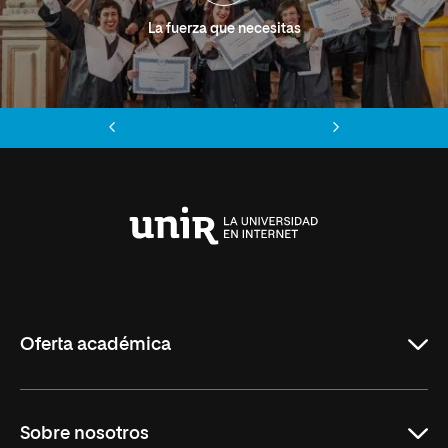
La fuerza que necesitas
Anterior
Siguiente
Universidad
Internacional
de
La
Rioja
Oferta académica
Grados
Sobre nosotros
Másteres Oficiales