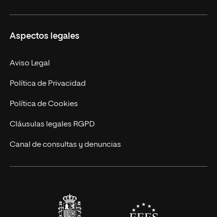
Másteres Propios
Misión y Valores
Aspectos legales
Doctorados
Facultades
Experto Universitario
Nuestro Equipo
Aviso Legal
Postgrados
Trabaja en UNIR
Política de Privacidad
Cursos Universitarios
Actualidad
Política de Cookies
UNIR Revista
Cláusulas legales RGPD
Eventos
Canal de consultas y denuncias
Alianzas corporativas
Sala de prensa
Contacto