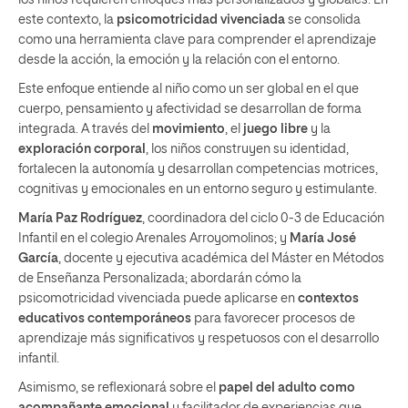
los niños requieren enfoques más personalizados y globales. En
este contexto, la
psicomotricidad vivenciada
se consolida
como una herramienta clave para comprender el aprendizaje
desde la acción, la emoción y la relación con el entorno.
Este enfoque entiende al niño como un ser global en el que
cuerpo, pensamiento y afectividad se desarrollan de forma
integrada. A través del
movimiento
, el
juego libre
y la
exploración corporal
, los niños construyen su identidad,
fortalecen la autonomía y desarrollan competencias motrices,
cognitivas y emocionales en un entorno seguro y estimulante.
María Paz Rodríguez
, coordinadora del ciclo 0-3 de Educación
Infantil en el colegio Arenales Arroyomolinos; y
María José
García
, docente y ejecutiva académica del Máster en Métodos
de Enseñanza Personalizada; abordarán cómo la
psicomotricidad vivenciada puede aplicarse en
contextos
educativos contemporáneos
para favorecer procesos de
aprendizaje más significativos y respetuosos con el desarrollo
infantil.
Asimismo, se reflexionará sobre el
papel del adulto como