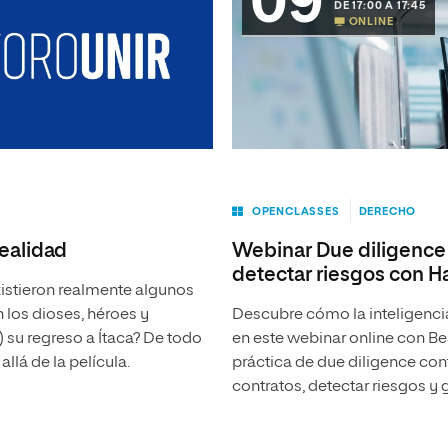
09
DE 17:00 A 17:45
ONLINE
OPENCLASSES
DERECHO
realidad
Webinar Due diligence 
detectar riesgos con H
xistieron realmente algunos
 los dioses, héroes y
Descubre cómo la inteligencia 
 su regreso a Ítaca? De todo
en este webinar online con Be
llá de la película.
práctica de due diligence co
contratos, detectar riesgos y 