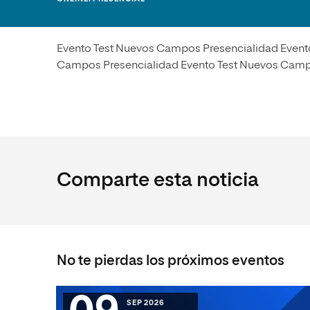
Diseño
Ingeniería y Tecnología
Ciencias P
Escuela de Humanidades
Ofici
Ciencias de la Salud
Diseño
Internacio
Inter
Normas de Organización y
Evento Test Nuevos Campos Presencialidad Event
Ciencias Sociales
Ciencias de la Salud
Funcionamiento
Campos Presencialidad Evento Test Nuevos Camp
Humanidades
Ciencias Sociales
Artes
Humanidades
Música
Artes
Música
Comparte esta noticia
No te pierdas los próximos eventos
SEP 2026