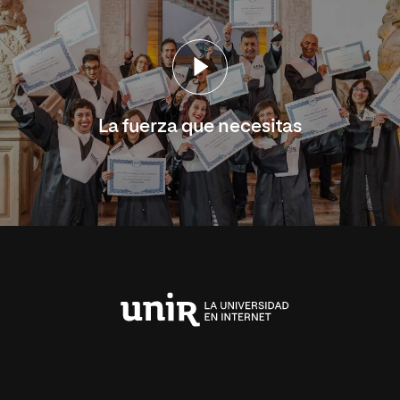
La fuerza que necesitas
Universidad
Internacional
de
La
Rioja