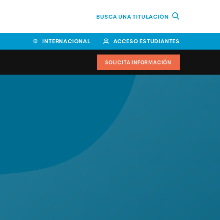
BUSCA UNA TITULACIÓN
INTERNACIONAL
ACCESO ESTUDIANTES
SOLICITA INFORMACIÓN
Facultad de Ciencias de la
Educación y Humanidades
Facultad de Ciencias de la
Salud
Facultad de Economía y
Empresa
Escuela Superior de Ingeniería
y Tecnología (ESIT)
Facultad de Derecho