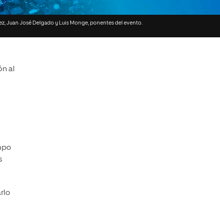
Facultad de Artes y Ciencias
Sociales
z, Juan José Delgado y Luis Monge, ponentes del evento.
Escuela de Doctorado
ón al
empo
s
rlo