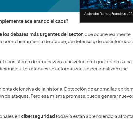
olíticas y Relaciones
Acceso universitario para
na de Movilidad
nales
mayores
nacional
Alejandro Ramos, Francisco Jáñe
simplemente acelerando el caos?
e los debates más urgentes del sector
: qué ocurre realmente
ada como herramienta de ataque, de defensa y de desinformaci
 el ecosistema de amenazas a una velocidad que obliga a una
icionales. Los ataques se automatizan, se personalizan y se
mienta defensiva de la historia. Detección de anomalías en ti
ación de ataques. Pero esa misma promesa puede generar nuevo
sionales en
c
iber
seguridad
todavía están aprendiendo a afronta