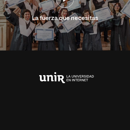
La fuerza que necesitas
Universidad
Internacional
de
La
Rioja