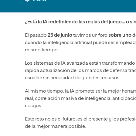
Diseño
Ingeniería y Tecnología
Ciencias P
Escuela de Humanidades
Ofici
Ciencias de la Salud
Diseño
Internacio
Inter
Normas de Organización y
¿Está la IA redefiniendo las reglas del juego… o 
Ciencias Sociales
Ciencias de la Salud
Funcionamiento
Humanidades
Ciencias Sociales
El pasado
25 de junio
tuvimos un foro
sobre uno d
cuando la inteligencia artificial puede ser emple
Artes
Humanidades
mismo tiempo.
Música
Artes
Los sistemas de IA avanzada están transformando
Música
rápida actualización de los marcos de defensa trad
escalan sin necesidad de grandes recursos.
Al mismo tiempo, la IA promete ser la mejor herra
real, correlación masiva de inteligencia, anticip
riesgos.
Este reto no es el futuro, es el presente y los profe
de la mejor manera posible.