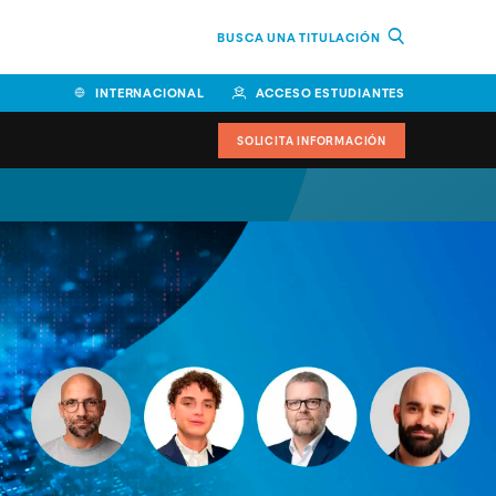
BUSCA UNA TITULACIÓN
INTERNACIONAL
ACCESO ESTUDIANTES
SOLICITA INFORMACIÓN
Facultad de Ciencias de la
Educación y Humanidades
Facultad de Ciencias de la
Salud
Facultad de Economía y
Empresa
Escuela Superior de Ingeniería
y Tecnología (ESIT)
Facultad de Derecho