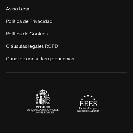
Experto Universitario
Nuestro Equipo
Aviso Legal
Postgrados
Trabaja en UNIR
Política de Privacidad
Cursos Universitarios
Actualidad
Política de Cookies
UNIR Revista
Cláusulas legales RGPD
Eventos
Canal de consultas y denuncias
Alianzas corporativas
Sala de prensa
Contacto