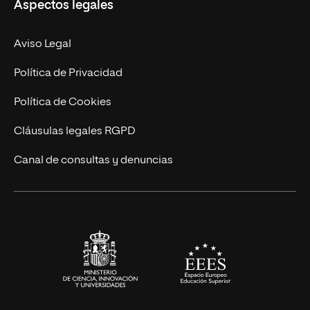
Aspectos legales
Doctorados
Facultades
Experto Universitario
Nuestro Equipo
Aviso Legal
Postgrados
Trabaja en UNIR
Política de Privacidad
Cursos Universitarios
Actualidad
Política de Cookies
UNIR Revista
Cláusulas legales RGPD
Eventos
Canal de consultas y denuncias
Alianzas corporativas
Sala de prensa
Contacto