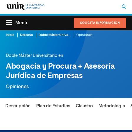
Menú
SOLICITA INFORMACIÓN
Inicio
Derecho
Doble Máster Universitario en Abogacía y Procura + Asesoría Jurídica de Empresas
Opiniones
Doble Máster Universitario en
Abogacía y Procura + Asesoría
Jurídica de Empresas
Opiniones
Descripción
Plan de Estudios
Claustro
Metodología