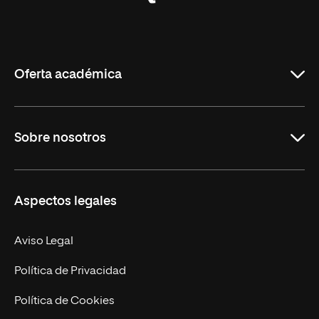
Universidad
Internacional
de
La
Rioja
Oferta académica
Grados
Sobre nosotros
Másteres Oficiales
Másteres Propios
Misión y Valores
Aspectos legales
Doctorados
Facultades
Experto Universitario
Nuestro Equipo
Aviso Legal
Postgrados
Trabaja en UNIR
Política de Privacidad
Cursos Universitarios
Actualidad
Política de Cookies