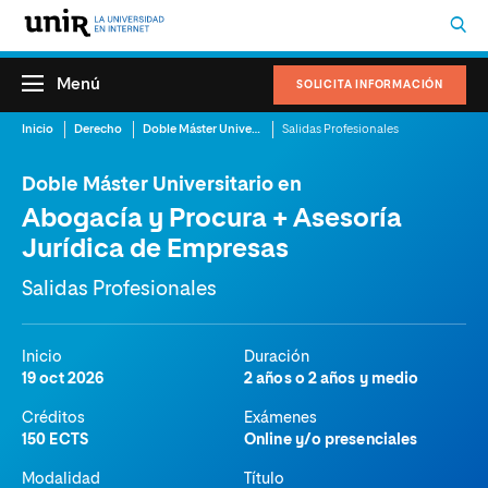
Menú
SOLICITA INFORMACIÓN
Inicio
Derecho
Doble Máster Universitario en Abogacía y Procura + Asesoría Jurídica de Empresas
Salidas Profesionales
Doble Máster Universitario en
Abogacía y Procura + Asesoría
Jurídica de Empresas
Salidas Profesionales
Inicio
Duración
19 oct 2026
2 años o 2 años y medio
Créditos
Exámenes
150 ECTS
Online y/o presenciales
Modalidad
Título