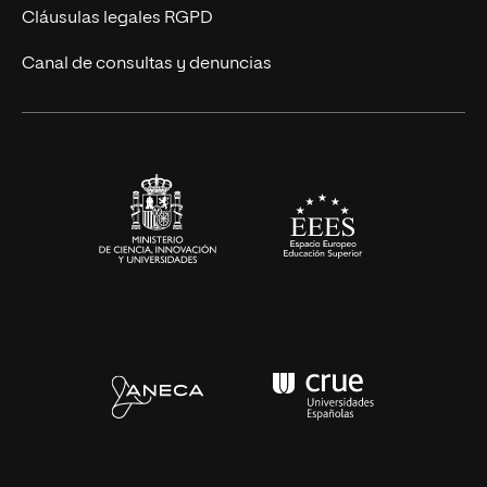
UNIR Revista
Cláusulas legales RGPD
Eventos
Canal de consultas y denuncias
Alianzas corporativas
Sala de prensa
Contacto