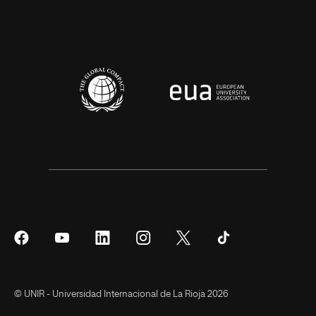
Síguenos
Síguenos
Síguenos
Síguenos
Síguenos
Síguenos
en
en
en
en
en
en
Facebook
YouTube
LinkedIn
Instagram
Twitter
Tiktok
© UNIR - Universidad Internacional de La Rioja 2026