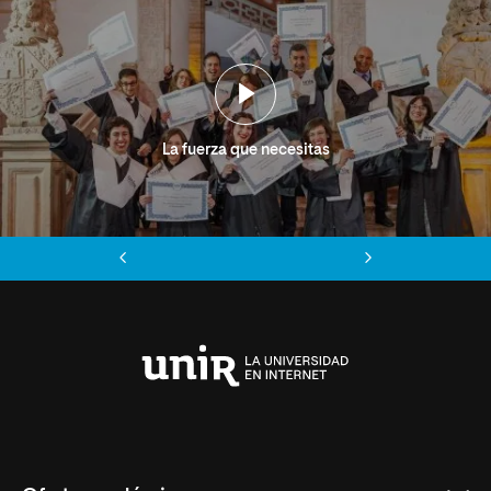
La fuerza que necesitas
Anterior
Siguiente
Universidad
Internacional
de
La
Rioja