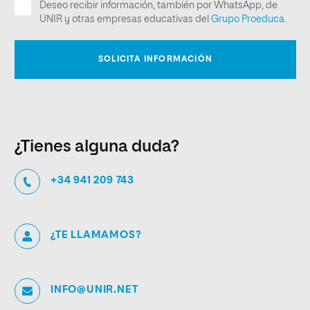
¿Tienes alguna duda?
+34 941 209 743
¿TE LLAMAMOS?
INFO@UNIR.NET