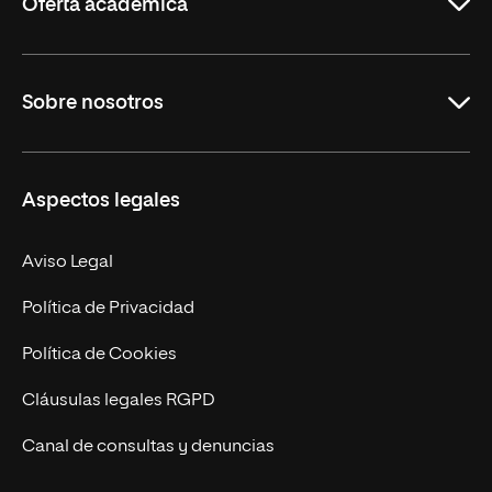
Oferta académica
Grados
Sobre nosotros
Másteres Oficiales
Másteres Propios
Misión y Valores
Aspectos legales
Doctorados
Facultades
Experto Universitario
Nuestro Equipo
Aviso Legal
Postgrados
Trabaja en UNIR
Política de Privacidad
Cursos Universitarios
Actualidad
Política de Cookies
UNIR Revista
Cláusulas legales RGPD
Eventos
Canal de consultas y denuncias
Alianzas corporativas