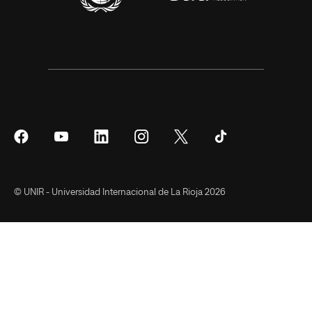
Síguenos
Síguenos
Síguenos
Síguenos
Síguenos
Síguenos
en
en
en
en
en
en
Facebook
YouTube
LinkedIn
Instagram
Twitter
Tiktok
© UNIR - Universidad Internacional de La Rioja 2026