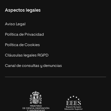
Másteres Propios
Misión y Valores
Aspectos legales
Doctorados
Facultades
Experto Universitario
Nuestro Equipo
Aviso Legal
Postgrados
Trabaja en UNIR
Política de Privacidad
Cursos Universitarios
Actualidad
Política de Cookies
UNIR Revista
Cláusulas legales RGPD
Eventos
Canal de consultas y denuncias
Alianzas corporativas
Sala de prensa
Contacto