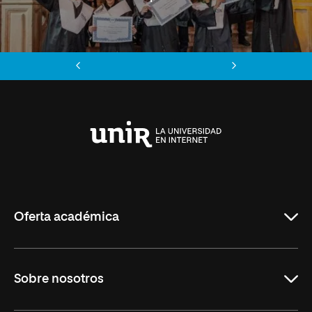
Anterior
Siguiente
Universidad
Internacional
de
La
Rioja
Oferta académica
Grados
Sobre nosotros
Másteres Oficiales