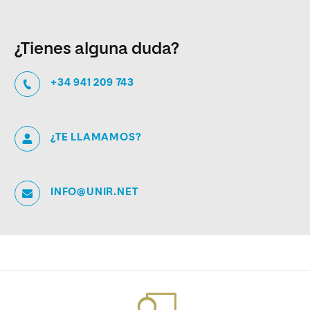
¿Tienes alguna duda?
+34 941 209 743
¿TE LLAMAMOS?
INFO@UNIR.NET