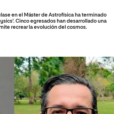
olíticas y Relaciones
Acceso universitario para
na de Movilidad
nales
mayores
nacional
ase en el Máster de Astrofísica ha terminado
hysics'. Cinco egresados han desarrollado una
ite recrear la evolución del cosmos.