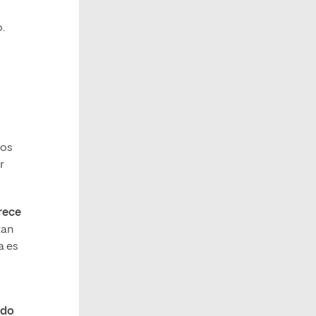
.
ros
r
rece
zan
a es
ndo