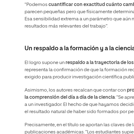
“Podemos
cuantificar con exactitud cuánto camb
parecen pequeñas pero que físicamente determinan si
Esa sensibilidad extrema a un parámetro que aún 
resultados más relevantes del trabajo”.
Un respaldo a la formación y a la cienci
El logro supone un
respaldo a la trayectoria de l
representa la confirmación de que la formación rec
exigido para producir investigación científica publi
Asimismo, los autores recalcan que contar con
pro
la comprensión del día a día de la ciencia
: “Se apr
a un investigador. El hecho de que hayamos decidid
el resultado natural de haber sido formados por pe
Precisamente, en el título se aportan las claves de
publicaciones académicas. “Los estudiantes supier