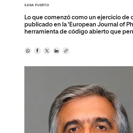
Diseño
Ingeniería y Tecnología
SARA PUERTO
Ciencias P
Escuela de Humanidades
Ofici
Ciencias de la Salud
Diseño
Internacio
Inter
Lo que comenzó como un ejercicio de cl
Normas de Organización y
Ciencias Sociales
Ciencias de la Salud
Funcionamiento
publicado en la 'European Journal of P
herramienta de código abierto que perm
Humanidades
Ciencias Sociales
Artes
Humanidades
Música
Artes
Música