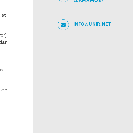
LLAMAMOS?
lat
INFO@UNIR.NET
or),
tian
os
sión