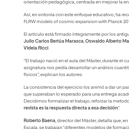
orientación pedagógica, centrada en mejorar la ens
Así, en sintonía con este enfoque educativo, ha rec
FLRW models of cosmic expansion with Planck 201
El artículo está firmado íntegramente por los ant
Julio Carlos Bertúa Marasca
,
Oswaldo Alberto Mar
Videla Ricci
.
“El trabajo nació en el aula del Máster, durante el
asignatura nos pedía desarrollar un análisis cuant
físicos”, explican los autores.
La consistencia del ejercicio los animó a dar un p
que superaban lo esperado para una entrega académ
Decidimos formalizar el trabajo, reforzar la metod
revista es la respuesta directa a esa decisión
”.
Roberto Baena
, director del Máster, detalla que, 
Escala, se trabajan “diferentes modelos de formac