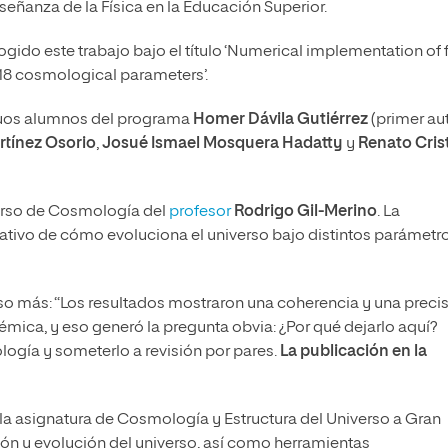
eñanza de la Física en la Educación Superior.
ogido este trabajo bajo el título ‘Numerical implementation of f
8 cosmological parameters’.
iguos alumnos del programa
Homer Dávila Gutiérrez
(primer aut
tínez Osorio
,
Josué Ismael Mosquera Hadatty
y
Renato Cris
 curso de Cosmología del
profesor
Rodrigo Gil-Merino
. La
itativo de cómo evoluciona el universo bajo distintos parámetr
aso más: “Los resultados mostraron una coherencia y una preci
ica, y eso generó la pregunta obvia: ¿Por qué dejarlo aquí?
ología y someterlo a revisión por pares.
La publicación en la
en la asignatura de Cosmología y Estructura del Universo a Gran
ión y evolución del universo, así como herramientas