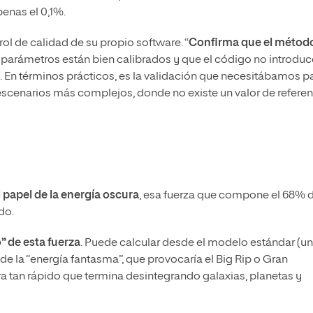
enas el 0,1%.
rol de calidad de su propio software. “
Confirma que el métod
s parámetros están bien calibrados y que el código no introduc
. En términos prácticos, es la validación que necesitábamos p
escenarios más complejos, donde no existe un valor de referen
l papel de la energía oscura
, esa fuerza que compone el 68% d
do.
” de esta fuerza
. Puede calcular desde el modelo estándar (u
de la “energía fantasma”, que provocaría el Big Rip o Gran
ira tan rápido que termina desintegrando galaxias, planetas y