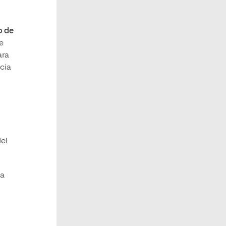
o de
e
ara
cia
el
na