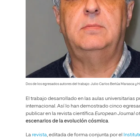
Dos de los egresados autores del trabajo: Julio Carlos Bertúa Marasca y 
El trabajo desarrollado en las aulas universitarias 
internacional. Así lo han demostrado cinco egres
publicar en la revista científica
European Journal of
escenarios de la evolución cósmica
.
La
revista
, editada de forma conjunta por el
Institu