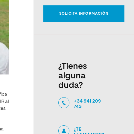
¿Tienes
alguna
duda?
fica
+34 941 209
R al
743
tes
na
¿TE