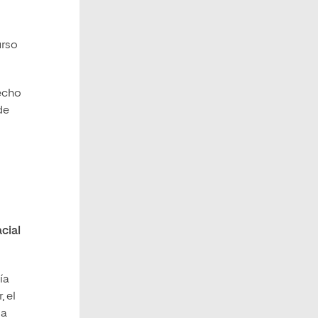
urso
echo
de
acial
ía
, el
la