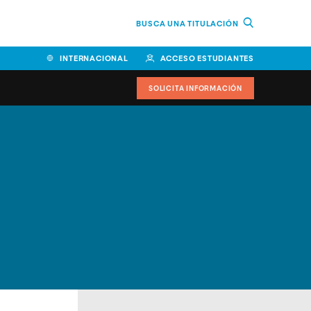
BUSCA UNA TITULACIÓN
INTERNACIONAL
ACCESO ESTUDIANTES
SOLICITA INFORMACIÓN
Facultad de Ciencias de la
Educación y Humanidades
Facultad de Ciencias de la
Salud
Facultad de Economía y
Empresa
Escuela Superior de Ingeniería
y Tecnología (ESIT)
Facultad de Derecho