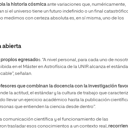
ia la historia cósmica
ante variaciones que, numéricamente,
 el universo tiene un futuro indefinido o un final catastrófico
no medimos con certeza absoluta es, en sí misma, uno de los
a abierta
os propios egresado
s. “A nivel personal, para cada uno de nosot
ibida en el Máster en Astrofísica de la UNIR alcanza el estánda
cable”, señalan.
fesores que combinan la docencia con la investigación favo
ende la actitud, el estándar y la cultura de trabajo que caracteri
o llevar un ejercicio académico hasta la publicación científic
rsonas que entienden la ciencia desde dentro”.
 la comunicación científica y el funcionamiento de las
on trasladar esos conocimientos a un contexto real,
recorrie