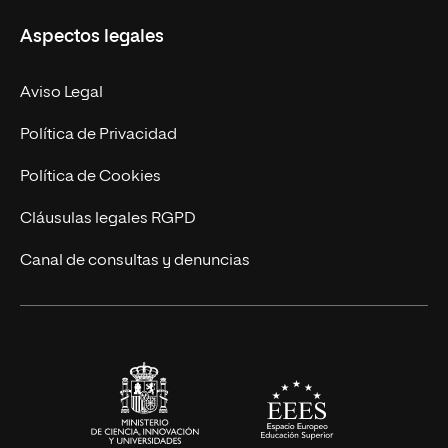
Misión y Valores
Aspectos legales
Doctorados
Facultades
Experto Universitario
Nuestro Equipo
Aviso Legal
Postgrados
Trabaja en UNIR
Política de Privacidad
Cursos Universitarios
Actualidad
Política de Cookies
UNIR Revista
Cláusulas legales RGPD
Eventos
Canal de consultas y denuncias
Alianzas corporativas
Sala de prensa
Contacto