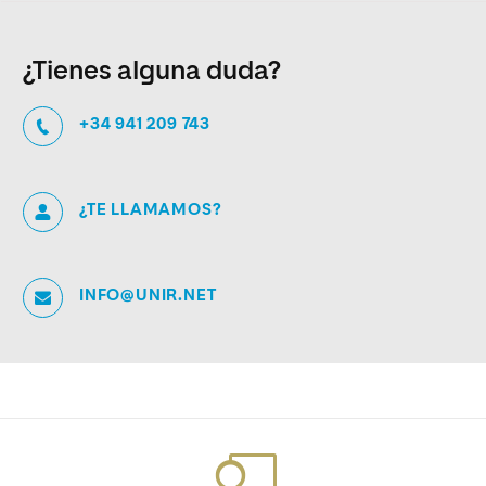
¿Tienes alguna duda?
+34 941 209 743
¿TE LLAMAMOS?
INFO@UNIR.NET