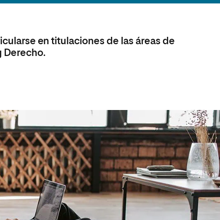
olíticas y Relaciones
Acceso universitario para
na de Movilidad
nales
mayores
nacional
icularse en titulaciones de las áreas de
 Derecho.