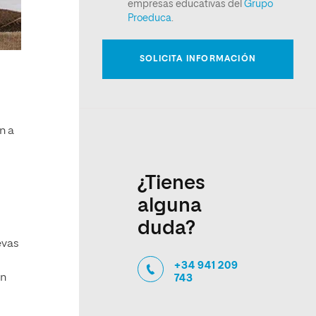
n a
¿Tienes
alguna
duda?
evas
+34 941 209
ón
743