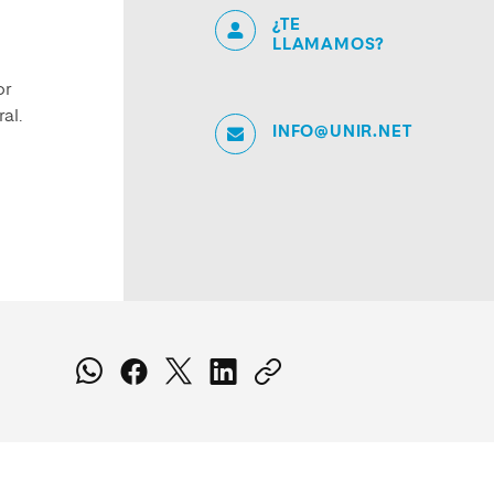
¿TE
LLAMAMOS?
or
al.
INFO@UNIR.NET