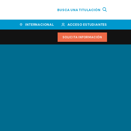
BUSCA UNA TITULACIÓN
INTERNACIONAL
ACCESO ESTUDIANTES
SOLICITA INFORMACIÓN
Facultad de Ciencias de la
Educación y Humanidades
Facultad de Ciencias de la
Salud
Facultad de Economía y
Empresa
Escuela Superior de Ingeniería
y Tecnología (ESIT)
Facultad de Derecho