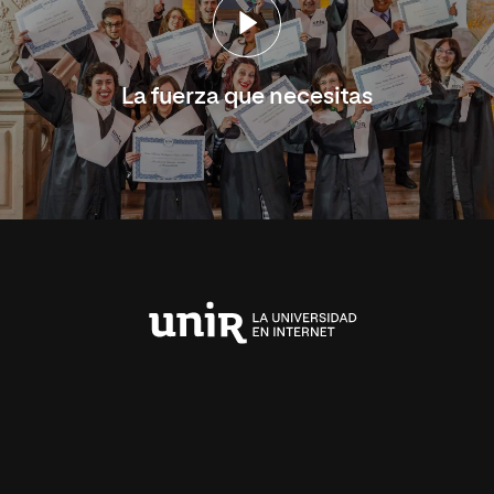
La fuerza que necesitas
Universidad
Internacional
de
La
Rioja