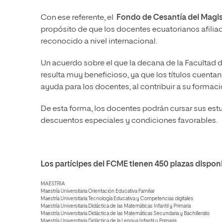
Con ese referente, el
Fondo de Cesantía del Magis
propósito de que los docentes ecuatorianos afiliad
reconocido a nivel internacional.
Un acuerdo sobre el que la decana de la Facultad 
resulta muy beneficioso, ya que los títulos cuent
ayuda para los docentes, al contribuir a su formaci
De esta forma, los docentes podrán cursar sus est
descuentos especiales y condiciones favorables.
Los partícipes del FCME tienen 450 plazas disponi
MAESTRIA
Maestría Universitaria Orientación Educativa Familiar
Maestría Universitaria Tecnología Educativa y Competencias digitales
Maestría Universitaria Didáctica de las Matemáticas Infantil y Primaria
Maestría Universitaria Didáctica de las Matemáticas Secundaria y Bachillerato
Maestría Universitaria Didáctica de la Lengua Infantil y Primaria