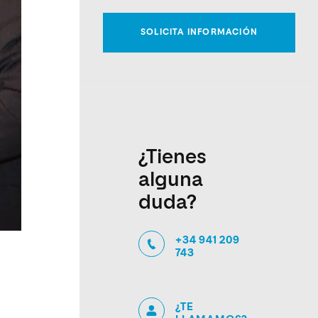
¿Tienes
alguna
duda?
+34 941 209
743
¿TE