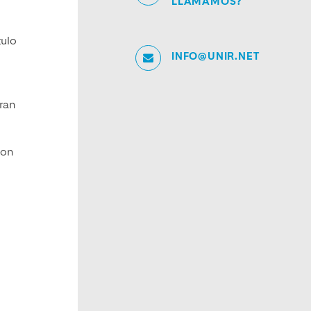
LLAMAMOS?
tulo
INFO@UNIR.NET
ran
con