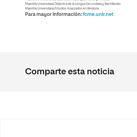
Maestría Universitaria Didáctica de la Lengua Secundaria y Bachillerato
Maestría Universitaria Estudios Avanzados en literatura
Para mayor información:
fcme.unir.net
Comparte esta noticia