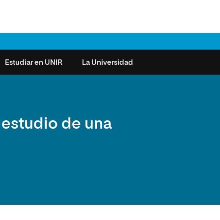
Estudiar en UNIR
La Universidad
ntas frecuentes
Órganos de Gobierno
Derecho
Cómo matricularse
Investigación
 estudio de una
e la Salud
nocimiento de créditos
Vicerrectorados
Ciencias de la Seguridad
Becas universitarias y tasas
Plan Estratégico
ros de Exámenes
Consejo Social de UNIR
Ciencias Sociales
Requisitos de acceso a la
Sistema de Calidad
Universidad
cio de Orientación
Claustro
Artes
Futuros de la Educación
émica (SOA)
Formación bonificada
Superior
 y Comunicación
Nuestros Estudiantes
Humanidades
cio de Atención a las
 y Tecnología
Sala de prensa
Música
sidades Especiales
Idiomas
cio de Solicitudes