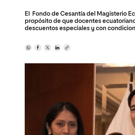
Diseño
Ingeniería y Tecnología
Ciencias P
Escuela de Humanidades
Ofici
Ciencias de la Salud
Diseño
Internacio
El Fondo de Cesantía del Magisterio Ec
Inter
Normas de Organización y
propósito de que docentes ecuatorianos
Ciencias Sociales
Ciencias de la Salud
Funcionamiento
descuentos especiales y con condicion
Humanidades
Ciencias Sociales
Artes
Humanidades
Música
Artes
Música