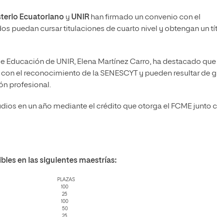
terio Ecuatoriano
y
UNIR
han firmado un convenio con el
os puedan cursar titulaciones de cuarto nivel y obtengan un tí
de Educación de UNIR, Elena Martínez Carro, ha destacado que
an con el reconocimiento de la SENESCYT y pueden resultar de g
ón profesional.
udios en un año mediante el crédito que otorga el FCME junto 
bles en las siguientes maestrías:
PLAZAS
100
25
100
50
25