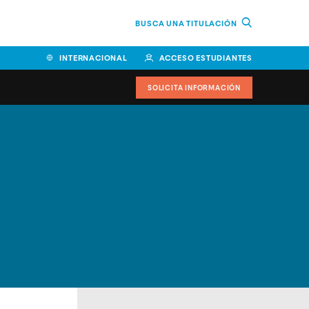
BUSCA UNA TITULACIÓN
INTERNACIONAL
ACCESO ESTUDIANTES
SOLICITA INFORMACIÓN
Facultad de Ciencias de la
Educación y Humanidades
Facultad de Ciencias de la
Salud
Facultad de Economía y
Empresa
Escuela Superior de Ingeniería
y Tecnología (ESIT)
Facultad de Derecho