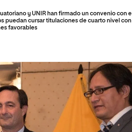
olíticas y Relaciones
Acceso universitario para
na de Movilidad
nales
mayores
uatoriano y UNIR han firmado un convenio con e
nacional
 puedan cursar titulaciones de cuarto nivel con
es favorables