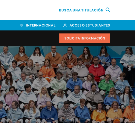
BUSCA UNA TITULACIÓN
INTERNACIONAL
ACCESO ESTUDIANTES
SOLICITA INFORMACIÓN
Facultad de Ciencias de la
Educación y Humanidades
Facultad de Ciencias de la
Salud
Facultad de Economía y
Empresa
Escuela Superior de Ingeniería
y Tecnología (ESIT)
Facultad de Derecho