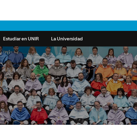
Estudiar en UNIR
La Universidad
s
ntas frecuentes
Órganos de Gobierno
Derecho
Cómo matricularse
Investigación
e la Salud
nocimiento de créditos
Vicerrectorados
Ciencias de la Seguridad
Becas universitarias y tasas
Plan Estratégico
ros de Exámenes
Consejo Social de UNIR
Ciencias Sociales
Requisitos de acceso a la
Sistema de Calidad
Universidad
cio de Orientación
Claustro
Artes
Futuros de la Educación
émica (SOA)
Formación bonificada
Superior
 y Comunicación
Nuestros Estudiantes
Humanidades
cio de Atención a las
 y Tecnología
Sala de prensa
Música
sidades Especiales
Idiomas
cio de Solicitudes