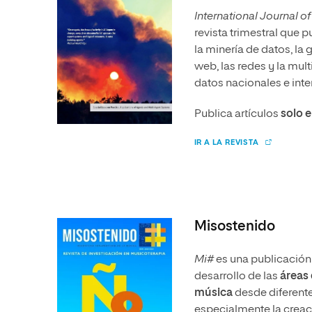
International Journal of
revista trimestral que 
la minería de datos, la
web, las redes y la mul
datos nacionales e int
Publica artículos
solo e
IR A LA REVISTA
Misostenido
Mi#
es una publicación 
desarrollo de las
áreas 
música
desde diferent
especialmente la creac