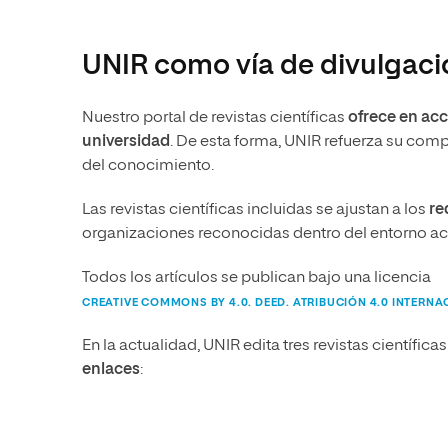
Diseño
Ingeniería y Tecnología
Ciencias P
Escuela de Humanidades
Ofici
Ciencias de la Salud
Diseño
Internacio
Inter
UNIR como vía de divulgació
Normas de Organización y
Ciencias Sociales
Ciencias de la Salud
Funcionamiento
Humanidades
Ciencias Sociales
Nuestro portal de revistas científicas
ofrece en acc
universidad
. De esta forma, UNIR refuerza su comp
Artes
Humanidades
del conocimiento.
Música
Artes
Las revistas científicas incluidas se ajustan a los
re
Música
organizaciones reconocidas dentro del entorno ac
Todos los artículos se publican bajo una licencia
CREATIVE COMMONS BY 4.0. DEED. ATRIBUCIÓN 4.0 INTERNA
En la actualidad, UNIR edita tres revistas científi
enlaces
: