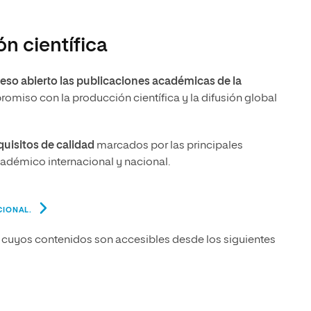
olíticas y Relaciones
Acceso universitario para
na de Movilidad
nales
mayores
nacional
n científica
eso abierto las publicaciones académicas de la
romiso con la producción científica y la difusión global
quisitos de calidad
marcados por las principales
adémico internacional y nacional.
CIONAL.
cas cuyos contenidos son accesibles desde los siguientes