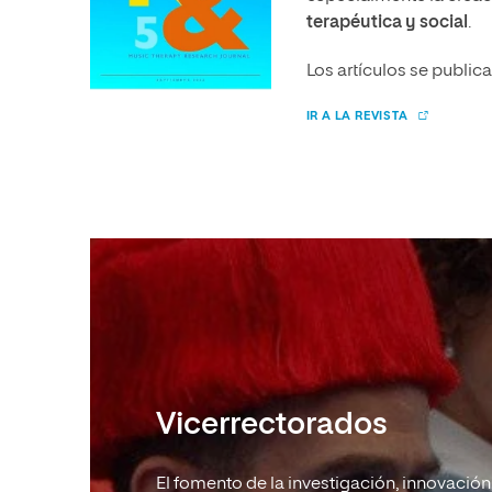
terapéutica y social
.
Los artículos se public
IR A LA REVISTA
Vicerrectorados
El fomento de la investigación, innovación