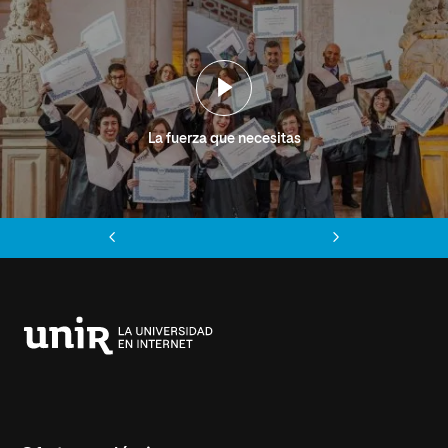
La fuerza que necesitas
Anterior
Siguiente
Universidad
Internacional
de
La
Rioja