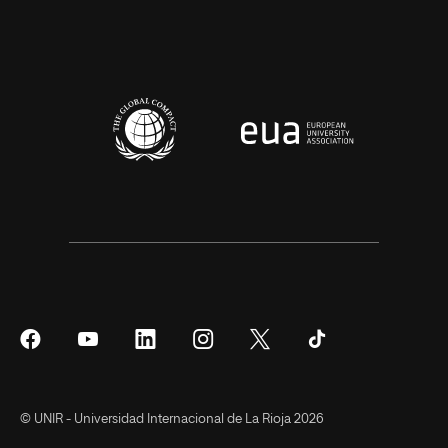
Síguenos
Síguenos
Síguenos
Síguenos
Síguenos
Síguenos
en
en
en
en
en
en
Facebook
YouTube
LinkedIn
Instagram
Twitter
Tiktok
© UNIR - Universidad Internacional de La Rioja 2026