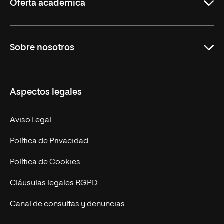
Oferta académica
Grados
Sobre nosotros
Másteres Oficiales
Másteres Propios
Misión y Valores
Aspectos legales
Doctorados
Facultades
Experto Universitario
Nuestro Equipo
Aviso Legal
Postgrados
Trabaja en UNIR
Política de Privacidad
Cursos Universitarios
Actualidad
Política de Cookies
UNIR Revista
Cláusulas legales RGPD
Eventos
Canal de consultas y denuncias
Alianzas corporativas