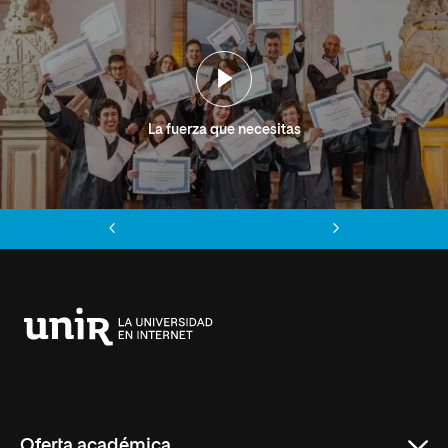
La fuerza que necesitas
Anterior
Siguiente
Universidad
Internacional
de
La
Rioja
Oferta académica