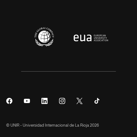
Síguenos
Síguenos
Síguenos
Síguenos
Síguenos
Síguenos
en
en
en
en
en
en
Facebook
YouTube
LinkedIn
Instagram
Twitter
Tiktok
© UNIR - Universidad Internacional de La Rioja 2026