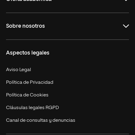
Grados
Sobre nosotros
Másteres Oficiales
Másteres Propios
Misión y Valores
Aspectos legales
Doctorados
Facultades
Experto Universitario
Nuestro Equipo
Aviso Legal
Postgrados
Trabaja en UNIR
Política de Privacidad
Cursos Universitarios
Actualidad
Política de Cookies
UNIR Revista
Cláusulas legales RGPD
Eventos
Canal de consultas y denuncias
Alianzas corporativas