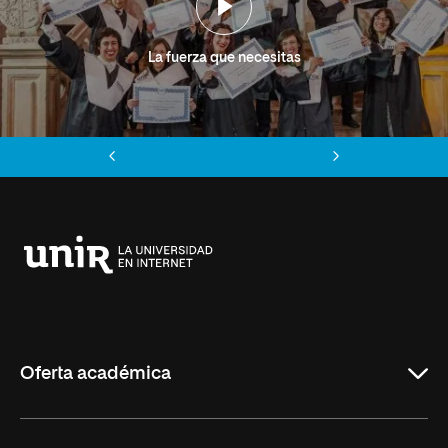
La fuerza que necesitas
Anterior
Siguiente
Universidad
Internacional
de
La
Rioja
Oferta académica
Grados