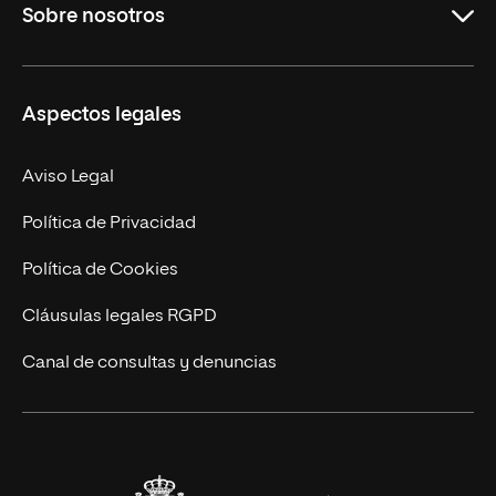
Sobre nosotros
Másteres Oficiales
Másteres Propios
Misión y Valores
Aspectos legales
Doctorados
Facultades
Experto Universitario
Nuestro Equipo
Aviso Legal
Postgrados
Trabaja en UNIR
Política de Privacidad
Cursos Universitarios
Actualidad
Política de Cookies
UNIR Revista
Cláusulas legales RGPD
Eventos
Canal de consultas y denuncias
Alianzas corporativas
Sala de prensa