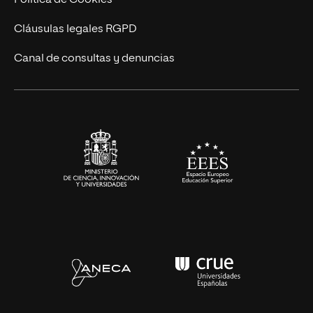
UNIR Revista
Cláusulas legales RGPD
Eventos
Canal de consultas y denuncias
Alianzas corporativas
Sala de prensa
Contacto