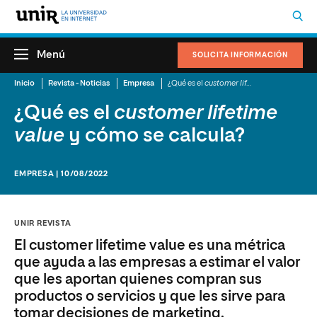
Menú
SOLICITA INFORMACIÓN
Inicio
Revista - Noticias
Empresa
¿Qué es el
customer lifetime value
y cómo 
¿Qué es el
customer lifetime
value
y cómo se calcula?
EMPRESA | 10/08/2022
UNIR REVISTA
El customer lifetime value es una métrica
que ayuda a las empresas a estimar el valor
que les aportan quienes compran sus
productos o servicios y que les sirve para
tomar decisiones de marketing.