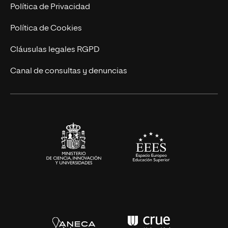
Postgrados
Trabaja en UNIR
Política de Privacidad
Cursos Universitarios
Actualidad
Política de Cookies
UNIR Revista
Cláusulas legales RGPD
Eventos
Canal de consultas y denuncias
Alianzas corporativas
Sala de prensa
Contacto