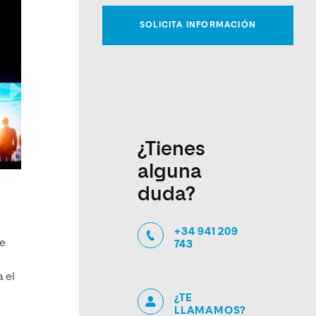
¿Tienes
alguna
duda?
+34 941 209
de
743
 el
¿TE
LLAMAMOS?