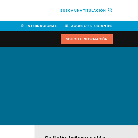
BUSCA UNA TITULACIÓN
INTERNACIONAL
ACCESO ESTUDIANTES
SOLICITA INFORMACIÓN
Facultad de Ciencias de la
Educación y Humanidades
Facultad de Ciencias de la
Salud
Facultad de Economía y
Empresa
Escuela Superior de Ingeniería
y Tecnología (ESIT)
Facultad de Derecho