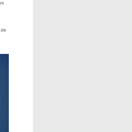
es
 de