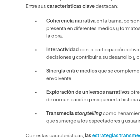
Entre sus
características clave
destacan:
Coherencia narrativa
en la trama, person
presenta en diferentes medios y formatos
la obra.
Interactividad
con la participación activa 
decisiones y contribuir a su desarrollo y 
Sinergia entre medios
que se complement
envolvente.
Exploración de universos narrativos
ofre
de comunicación y enriquecer la historia 
Transmedia
storytelling
como herramienta
que sumerge a los espectadores y usuario
Con estas características,
las
estrategias transme