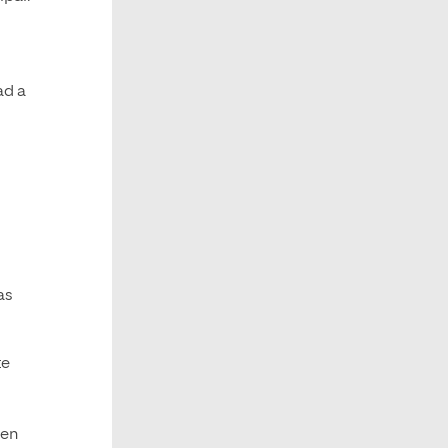
ad a
as
te
en