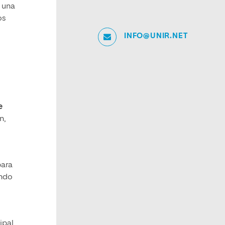
n una
os
INFO@UNIR.NET
e
n,
ara
endo
ipal.