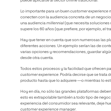
puede aplicarse al sector
offline
tradicional.
Lo importante para un buen
customer experience
conecten con la audiencia concreta de un negocio
una audiencia
millennial
(que necesita soluciones r
supere los 60 años (que prefiere, por ejemplo, el t
Hay que tener en cuenta que son numerosas las plat
diferentes acciones. Un ejemplo serían las de con
varias opciones y recomendaciones, guardar algún t
desde otra cuenta.
Todos estos procesos y la facilidad que ofrecen pa
customer experience
. Podría decirse que se trata 
producto hasta que lo adquiere —o mientras lo es
Hoy en día, no sólo las grandes plataformas deben 
esto es extrapolable también a todo tipo de nego
experiencia del consumidor sea relevante, deje huel
customer experience manager
.