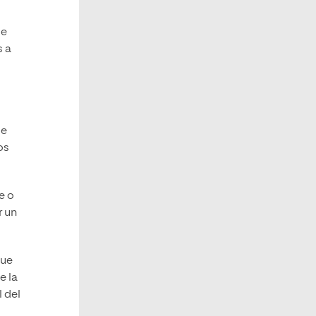
ue
s a
de
os
e o
r un
que
e la
l del