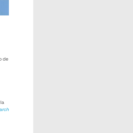
o de
la
arch