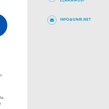
LLAMAMOS?
INFO@UNIR.NET
or
da,
n