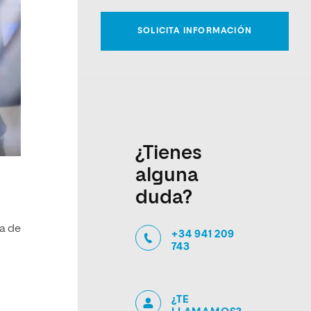
¿Tienes
alguna
duda?
a de
+34 941 209
743
¿TE