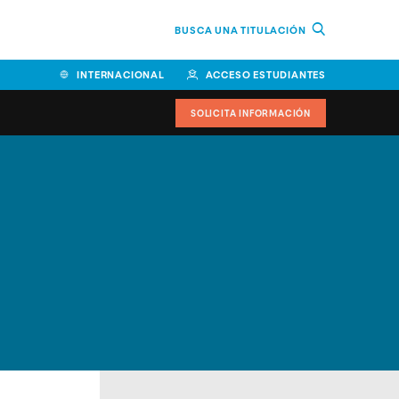
BUSCA UNA TITULACIÓN
INTERNACIONAL
ACCESO ESTUDIANTES
SOLICITA INFORMACIÓN
Facultad de Ciencias de la
Educación y Humanidades
Facultad de Ciencias de la
Salud
Facultad de Economía y
Empresa
Escuela Superior de Ingeniería
y Tecnología (ESIT)
Facultad de Derecho