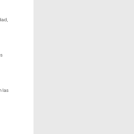
dad,
es
 las