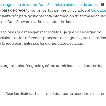
 o ingeniero de datos
,
Data Scientist
o científico de datos
…
El
 para de crecer
y, con ellos, los perfiles vinculados al
big data
ialización para gestionar esta información de forma adecuad
 del Data Steward o administrador de datos.
anizaciones que manejan macrodatos, ya que se encargan de
ncluidos en los diferentes procesos de negocio y ser utilizados
lo requieran. Entre sus funciones cabe destacar:
la organización/negocio y cómo administrar los datos en func
entificar las distintas bases de datos, cómo acceder a ellas, en