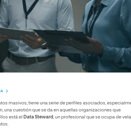
ÍA
os masivos, tiene una serie de perfiles asociados, especialm
n, una cuestión que se da en aquellas organizaciones que
los está el
Data Steward
, un profesional que se ocupa de vela
atos.