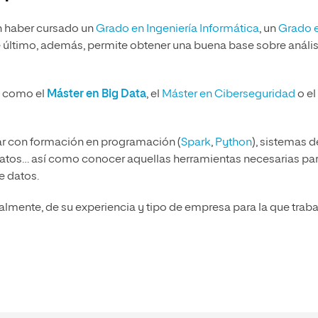
n haber cursado un
Grado en Ingeniería Informática
, un
Grado 
e último, además, permite obtener una buena base sobre anális
s como el
Máster en Big Data
, el
Máster en Ciberseguridad
o el
ar con formación en programación (
Spark
,
Python
), sistemas d
datos… así como conocer aquellas herramientas necesarias par
e datos.
lmente, de su experiencia y tipo de empresa para la que traba