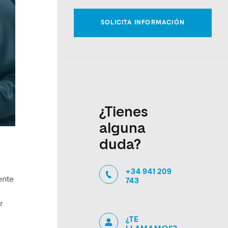
¿Tienes
alguna
duda?
+34 941 209
ente
743
r
¿TE