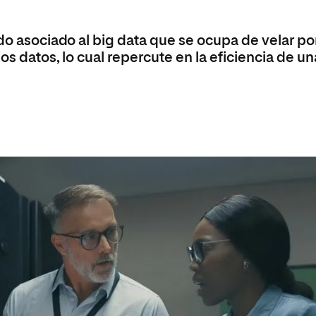
Máster Universitario en Psicopedagogía
olíticas y Relaciones
Acceso universitario para
na de Movilidad
nales
mayores
nacional
Máster Universitario en Atención Temprana y
do asociado al big data que se ocupa de velar por
Desarrollo Infantil
os datos, lo cual repercute en la eficiencia de un
Máster Universitario en Enseñanza de Español
como Lengua Extranjera (ELE)