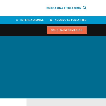
BUSCA UNA TITULACIÓN
INTERNACIONAL
ACCESO ESTUDIANTES
SOLICITA INFORMACIÓN
Facultad de Ciencias de la
Educación y Humanidades
Facultad de Ciencias de la
Salud
Facultad de Economía y
Empresa
Escuela Superior de Ingeniería
y Tecnología (ESIT)
Facultad de Derecho