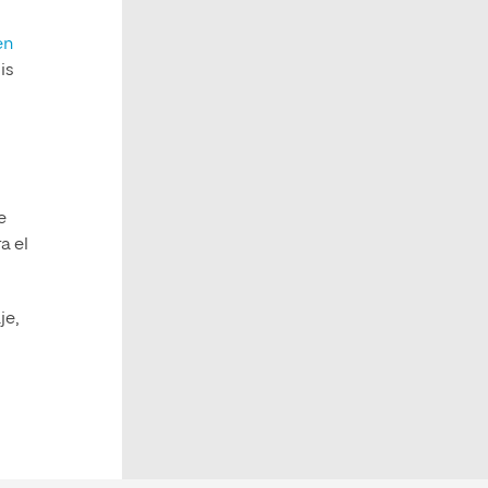
en
is
e
a el
je,