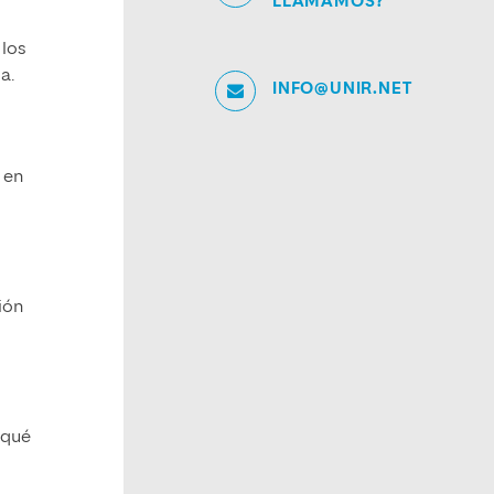
LLAMAMOS?
, los
a.
INFO@UNIR.NET
 en
ión
 qué