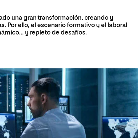
Máster Universitario en Psicopedagogía
olíticas y Relaciones
Acceso universitario para
na de Movilidad
nales
mayores
nacional
Máster Universitario en Atención Temprana y
ado una gran transformación, creando y
Desarrollo Infantil
. Por ello, el escenario formativo y el laboral
Máster Universitario en Enseñanza de Español
ámico... y repleto de desafíos.
como Lengua Extranjera (ELE)