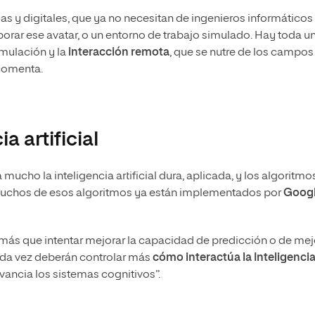
s y digitales, que ya no necesitan de ingenieros informáticos
orar ese avatar, o un entorno de trabajo simulado. Hay toda u
imulación y la
interacción remota
, que se nutre de los campos
 comenta.
a artificial
ucho la inteligencia artificial dura, aplicada, y los algoritmo
muchos de esos algoritmos ya están implementados por
Googl
 más que intentar mejorar la capacidad de predicción o de mej
cada vez deberán controlar más
cómo interactúa la Inteligenci
vancia los sistemas cognitivos”.