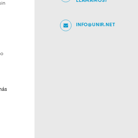
LLAMAMOS?
sin
INFO@UNIR.NET
no
más