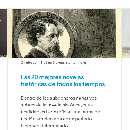
Máster Universitario en Psicopedagogía
olíticas y Relaciones
Acceso universitario para
na de Movilidad
nales
mayores
nacional
Máster Universitario en Atención Temprana y
Desarrollo Infantil
Máster Universitario en Enseñanza de Español
como Lengua Extranjera (ELE)
Charles John Huffam Dickens, escritor inglés.
Las 20 mejores novelas
históricas de todos los tiempos
Dentro de los subgéneros narrativos
sobresale la novela histórica, cuya
finalidad es la de reflejar una trama de
ficción ambientada en un periodo
histórico determinado.