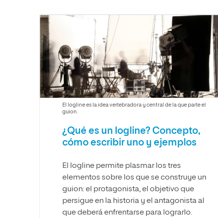
Diseño
Ingeniería y Tecnología
Ciencias P
Escuela de Humanidades
Ofici
Ciencias de la Salud
Diseño
Internacio
Inter
Normas de Organización y
Ciencias Sociales
Ciencias de la Salud
Funcionamiento
Humanidades
Ciencias Sociales
Artes
Humanidades
Música
Artes
Música
El logline es la idea vertebradora y central de la que parte el
guion.
¿Qué es un logline? Concepto,
cómo escribir uno y ejemplos
El logline permite plasmar los tres
elementos sobre los que se construye un
guion: el protagonista, el objetivo que
persigue en la historia y el antagonista al
que deberá enfrentarse para lograrlo.