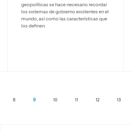
geopolíticas se hace necesario recordar
los sistemas de gobierno existentes en el
mundo, así como las características que
los definen.
9
8
10
11
12
13