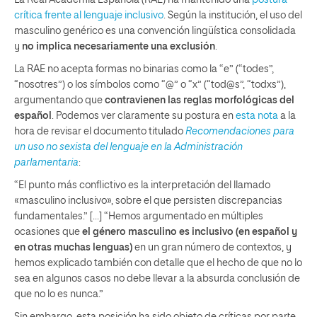
La Real Academia Española (RAE) ha mantenido una
postura
crítica frente al lenguaje inclusivo
. Según la institución, el uso del
masculino genérico es una convención lingüística consolidada
y
no implica necesariamente una exclusión
.
La RAE no acepta formas no binarias como la “e” (“todes”,
“nosotres”) o los símbolos como “@” o “x” (“tod@s”, “todxs”),
argumentando que
contravienen las reglas morfológicas del
español
. Podemos ver claramente su postura en
esta nota
a la
hora de revisar el documento titulado
Recomendaciones para
un uso no sexista del lenguaje en la Administración
parlamentaria
:
“El punto más conflictivo es la interpretación del llamado
«masculino inclusivo», sobre el que persisten discrepancias
fundamentales.” […] “Hemos argumentado en múltiples
ocasiones que
el género masculino es inclusivo (en español y
en otras muchas lenguas)
en un gran número de contextos, y
hemos explicado también con detalle que el hecho de que no lo
sea en algunos casos no debe llevar a la absurda conclusión de
que no lo es nunca.”