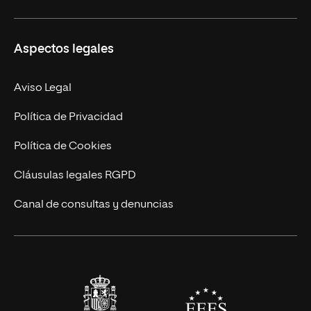
Másteres Propios
Misión y Valores
Aspectos legales
Doctorados
Facultades
Experto Universitario
Nuestro Equipo
Aviso Legal
Postgrados
Trabaja en UNIR
Política de Privacidad
Cursos Universitarios
Actualidad
Política de Cookies
UNIR Revista
Cláusulas legales RGPD
Eventos
Canal de consultas y denuncias
Alianzas corporativas
Sala de prensa
Contacto