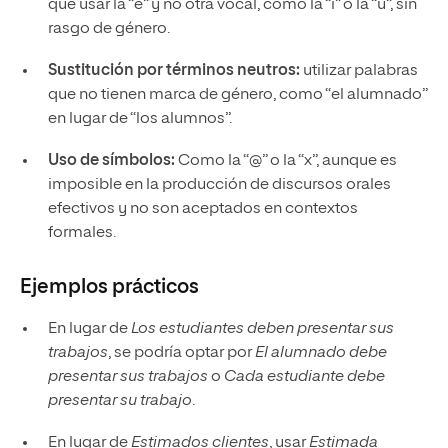
qué usar la “e” y no otra vocal, como la “i” o la “u”, sin
rasgo de género.
Sustitución por términos neutros:
utilizar palabras
que no tienen marca de género, como “el alumnado”
en lugar de “los alumnos”.
Uso de símbolos:
Como la “@” o la “x”, aunque es
imposible en la producción de discursos orales
efectivos y no son aceptados en contextos
formales.
Ejemplos prácticos
En lugar de
Los estudiantes deben presentar sus
trabajos
, se podría optar por
El alumnado debe
presentar sus trabajos
o
Cada estudiante debe
presentar su trabajo
.
En lugar de
Estimados clientes
, usar
Estimada