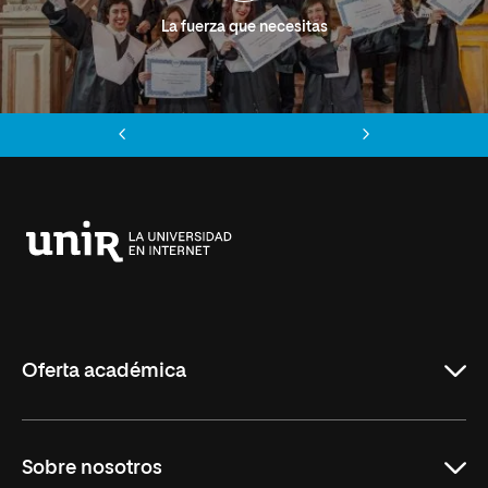
La fuerza que necesitas
Anterior
Siguiente
Universidad
Internacional
de
La
Rioja
Oferta académica
Grados
Sobre nosotros
Másteres Oficiales