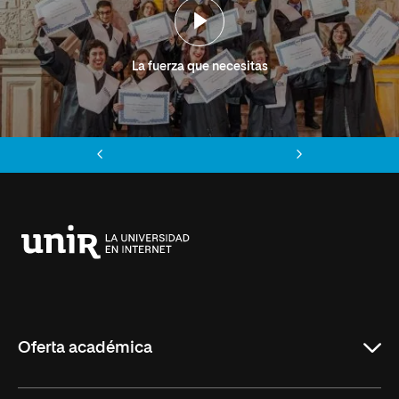
La fuerza que necesitas
Anterior
Siguiente
Universidad
Internacional
de
La
Rioja
Oferta académica
Grados