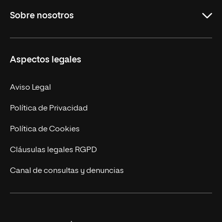
Sobre nosotros
Másteres Oficiales
Másteres Propios
Misión y Valores
Aspectos legales
Doctorados
Facultades
Experto Universitario
Nuestro Equipo
Aviso Legal
Postgrados
Trabaja en UNIR
Política de Privacidad
Cursos Universitarios
Actualidad
Política de Cookies
UNIR Revista
Cláusulas legales RGPD
Eventos
Canal de consultas y denuncias
Alianzas corporativas
Sala de prensa