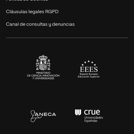
UNIR Revista
Cláusulas legales RGPD
Eventos
Canal de consultas y denuncias
Alianzas corporativas
Sala de prensa
Contacto