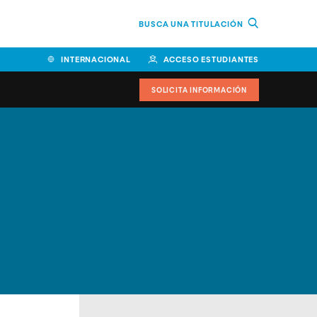
BUSCA UNA TITULACIÓN
INTERNACIONAL
ACCESO ESTUDIANTES
SOLICITA INFORMACIÓN
Facultad de Ciencias de la
Educación y Humanidades
Facultad de Ciencias de la
Salud
Facultad de Economía y
Empresa
Escuela Superior de Ingeniería
y Tecnología (ESIT)
Facultad de Derecho