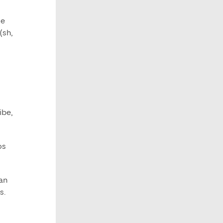
ue
(sh,
ibe,
os
tan
s.