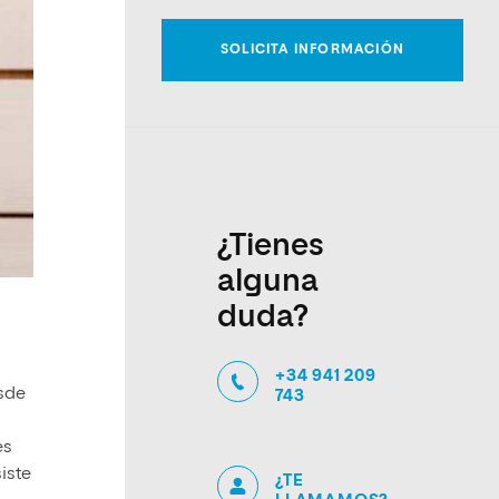
¿Tienes
alguna
duda?
+34 941 209
esde
743
es
iste
¿TE