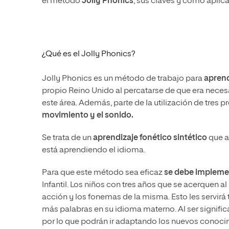
el método
Jolly Phonics
, sus claves y cómo aplic
¿Qué es el Jolly Phonics?
Jolly Phonics es un método de trabajo para
aprend
propio Reino Unido al percatarse de que era necesa
este área. Además, parte de la utilización de tres
movimiento y el sonido.
Se trata de un
aprendizaje fonético sintético
que a
está aprendiendo el idioma.
Para que este método sea eficaz
se debe implemen
Infantil. Los niños con tres años que se acerquen a
acción y los fonemas de la misma. Esto les servirá
más palabras en su idioma materno. Al ser significa
por lo que podrán ir adaptando los nuevos conocim