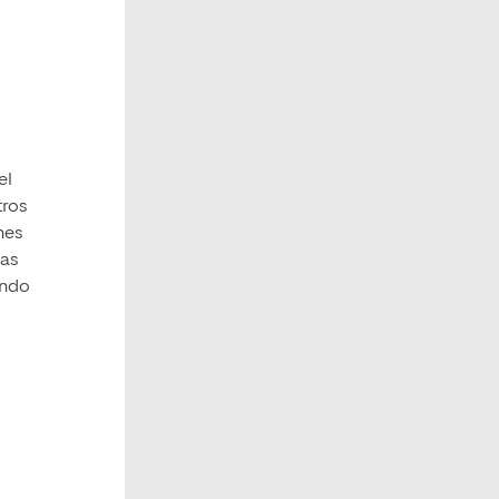
el
tros
nes
las
ando