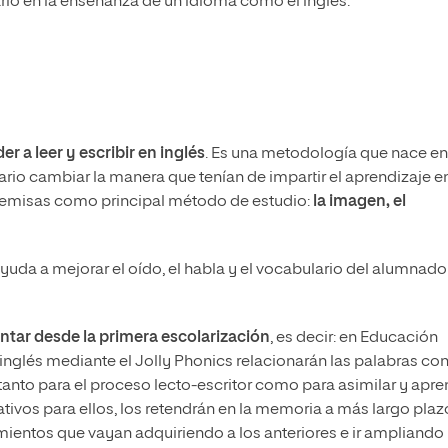
arlo en la enseñanza de un idioma como el inglés.
er a leer y escribir en inglés
. Es una metodología que nace en
rio cambiar la manera que tenían de impartir el aprendizaje e
 premisas como principal método de estudio:
la imagen, el
yuda a mejorar el oído, el habla y el vocabulario del alumnad
tar desde la primera escolarización
, es decir: en Educación
l inglés mediante el Jolly Phonics relacionarán las palabras con
 tanto para el proceso lecto-escritor como para asimilar y apr
tivos para ellos, los retendrán en la memoria a más largo plaz
ientos que vayan adquiriendo a los anteriores e ir ampliando 