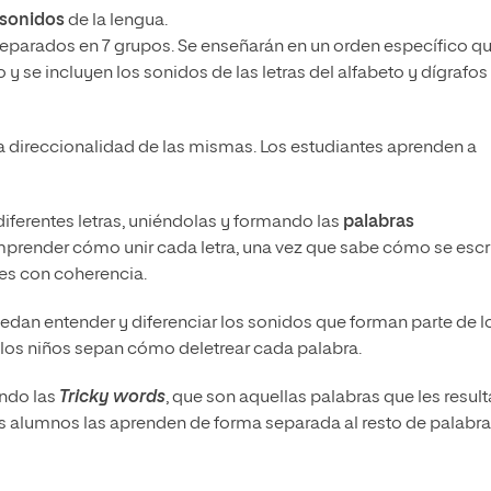
sonidos
de la lengua.
separados en 7 grupos.
Se enseñarán en un orden específico q
y se incluyen los sonidos de las letras del alfabeto y dígrafos 
 la direccionalidad de las mismas.
Los estudiantes aprenden a
iferentes letras, uniéndolas y formando las
palabras
mprender cómo unir cada letra, una vez que sabe cómo se escr
ses con coherencia.
edan entender y diferenciar los sonidos que forman parte de l
 los niños sepan cómo deletrear cada palabra.
endo las
Tricky words
, que son aquellas palabras que les resul
s alumnos las aprenden de forma separada al resto de palabra