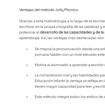
Ventajas del método Jolly Phonics
Gracias a esta metodología a lo largo de la escola
escritura, en la propia ortografía de las palabras 
potenciar el
desarrollo de las capacidades y de l
aprendizaje. Así, las ventajas más destacadas son:
Se mejora la pronunciación desde una eda
primaria hablen con un nivel elevado este
Motiva al alumnado a aprender a escribir 
La comprensión oral y las habilidades para
Educación Infantil la ventaja se refleja e
tienen mayor capacidad para leer y escrib
Este método integra todos los estilos de a