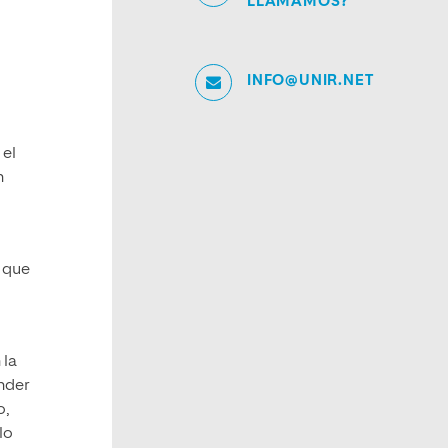
LLAMAMOS?
INFO@UNIR.NET
 el
n
o que
 la
ender
o,
lo