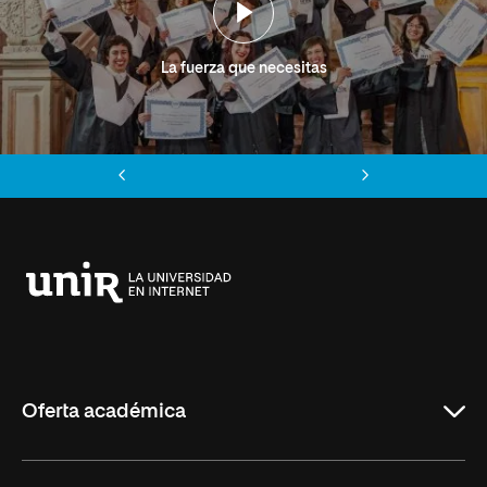
La fuerza que necesitas
Anterior
Siguiente
Universidad
Internacional
de
La
Rioja
Oferta académica
Grados