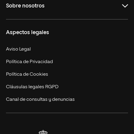
Sobre nosotros
Másteres Oficiales
Másteres Propios
Misión y Valores
Aspectos legales
Doctorados
Facultades
Experto Universitario
Nuestro Equipo
Aviso Legal
Postgrados
Trabaja en UNIR
Política de Privacidad
Cursos Universitarios
Actualidad
Política de Cookies
UNIR Revista
Cláusulas legales RGPD
Eventos
Canal de consultas y denuncias
Alianzas corporativas
Sala de prensa