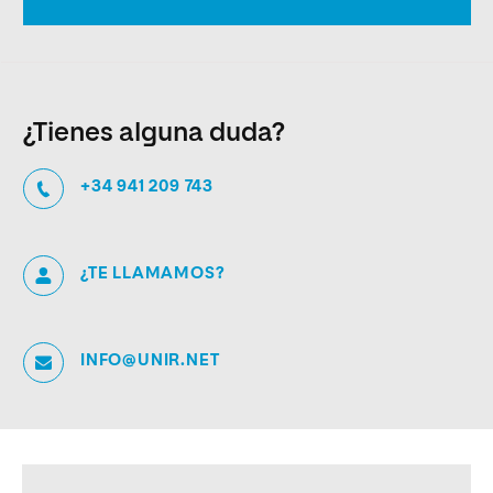
¿Tienes alguna duda?
+34 941 209 743
¿TE LLAMAMOS?
INFO@UNIR.NET