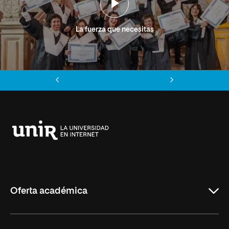
La fuerza que necesitas
Anterior
Siguiente
Universidad
Internacional
de
La
Rioja
Oferta académica
Grados