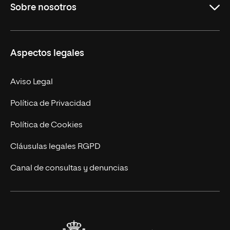
Sobre nosotros
Másteres Oficiales
Másteres Propios
Misión y Valores
Aspectos legales
Doctorados
Facultades
Experto Universitario
Nuestro Equipo
Aviso Legal
Postgrados
Trabaja en UNIR
Política de Privacidad
Cursos Universitarios
Actualidad
Política de Cookies
UNIR Revista
Cláusulas legales RGPD
Eventos
Canal de consultas y denuncias
Alianzas corporativas
Sala de prensa