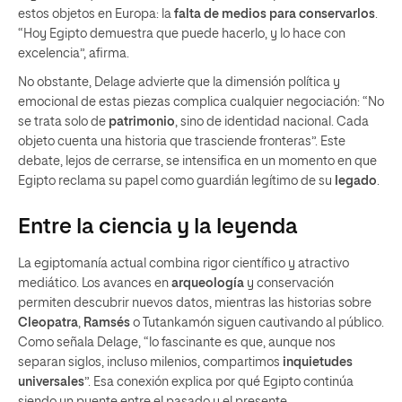
estos objetos en Europa: la
falta de medios para conservarlos
.
“Hoy Egipto demuestra que puede hacerlo, y lo hace con
excelencia”, afirma.
No obstante, Delage advierte que la dimensión política y
emocional de estas piezas complica cualquier negociación: “No
se trata solo de
patrimonio
, sino de identidad nacional. Cada
objeto cuenta una historia que trasciende fronteras”. Este
debate, lejos de cerrarse, se intensifica en un momento en que
Egipto reclama su papel como guardián legítimo de su
legado
.
Entre la ciencia y la leyenda
La egiptomanía actual combina rigor científico y atractivo
mediático. Los avances en
arqueología
y conservación
permiten descubrir nuevos datos, mientras las historias sobre
Cleopatra
,
Ramsés
o Tutankamón siguen cautivando al público.
Como señala Delage, “lo fascinante es que, aunque nos
separan siglos, incluso milenios, compartimos
inquietudes
universales
”. Esa conexión explica por qué Egipto continúa
siendo un puente entre el pasado y el presente.