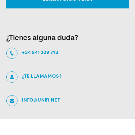
¿Tienes alguna duda?
+34 941 209 743
¿TE LLAMAMOS?
INFO@UNIR.NET