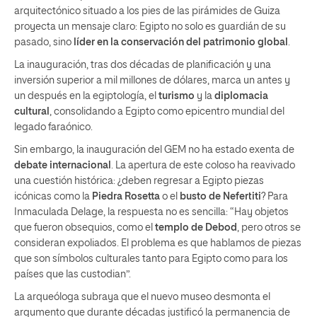
arquitectónico situado a los pies de las pirámides de Guiza
proyecta un mensaje claro: Egipto no solo es guardián de su
pasado, sino
líder en la conservación del patrimonio global
.
La inauguración, tras dos décadas de planificación y una
inversión superior a mil millones de dólares, marca un antes y
un después en la egiptología, el
turismo
y la
diplomacia
cultural
, consolidando a Egipto como epicentro mundial del
legado faraónico.
Sin embargo, la inauguración del GEM no ha estado exenta de
debate internacional
. La apertura de este coloso ha reavivado
una cuestión histórica: ¿deben regresar a Egipto piezas
icónicas como la
Piedra Rosetta
o el
busto de
Nefertiti
? Para
Inmaculada Delage, la respuesta no es sencilla: “Hay objetos
que fueron obsequios, como el
templo de Debod
, pero otros se
consideran expoliados. El problema es que hablamos de piezas
que son símbolos culturales tanto para Egipto como para los
países que las custodian”.
La arqueóloga subraya que el nuevo museo desmonta el
argumento que durante décadas justificó la permanencia de