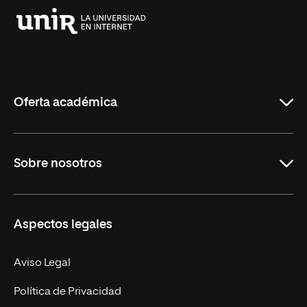
Universidad
Internacional
de
La
Rioja
Oferta académica
Grados
Sobre nosotros
Másteres Oficiales
Másteres Propios
Misión y Valores
Aspectos legales
Doctorados
Facultades
Experto Universitario
Nuestro Equipo
Aviso Legal
Postgrados
Trabaja en UNIR
Política de Privacidad