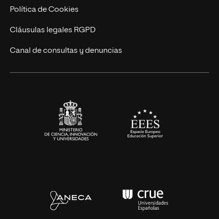
Cursos Universitarios
Actualidad
Política de Cookies
UNIR Revista
Cláusulas legales RGPD
Eventos
Canal de consultas y denuncias
Alianzas corporativas
Sala de prensa
Contacto