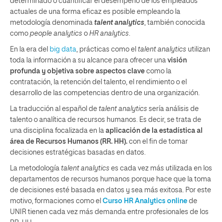
determinado o cuantificar el desempeño de los empleados
actuales de una forma eficaz es posible empleando la
metodología denominada
talent analytics
, también conocida
como
people analytics
o
HR analytics
.
En la era del
big data
, prácticas como el
talent analytics
utilizan
toda la información a su alcance para ofrecer una
visión
profunda y objetiva sobre aspectos clave
como la
contratación, la retención del talento, el rendimiento o el
desarrollo de las competencias dentro de una organización.
La traducción al español de
talent analytics
sería análisis de
talento o analítica de recursos humanos. Es decir, se trata de
una disciplina focalizada en la
aplicación de la estadística al
área de Recursos Humanos (RR. HH).
con el fin de tomar
decisiones estratégicas basadas en datos.
La metodología
talent analytics
es cada vez más utilizada en los
departamentos de recursos humanos porque hace que la toma
de decisiones esté basada en datos y sea más exitosa. Por este
motivo, formaciones como el
Curso HR Analytics online
de
UNIR tienen cada vez más demanda entre profesionales de los