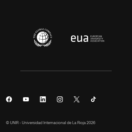
Síguenos
Síguenos
Síguenos
Síguenos
Síguenos
Síguenos
en
en
en
en
en
en
Facebook
YouTube
LinkedIn
Instagram
Twitter
Tiktok
© UNIR - Universidad Internacional de La Rioja 2026