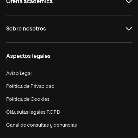
Oferta académica
Grados
Sobre nosotros
Másteres Oficiales
Másteres Propios
Misión y Valores
Aspectos legales
Doctorados
Facultades
Experto Universitario
Nuestro Equipo
Aviso Legal
Postgrados
Trabaja en UNIR
Política de Privacidad
Cursos Universitarios
Actualidad
Política de Cookies
UNIR Revista
Cláusulas legales RGPD
Eventos
Canal de consultas y denuncias
Alianzas corporativas