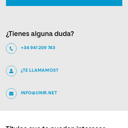
¿Tienes alguna duda?
+34 941 209 743
¿TE LLAMAMOS?
INFO@UNIR.NET