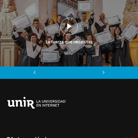
La fuerza que necesitas
Anterior
Siguiente
Universidad
Internacional
de
La
Rioja